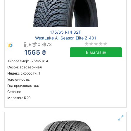
175/65 R14 82T
WestLake All Season Elite Z-401
E
C
73
1565 ₴
В магазин
Типоразмер: 175/65 R14
Сезон: всесезонная
Индекс скорости: T
Усиленность:
Год производства:
Страна:
Магазин: R20