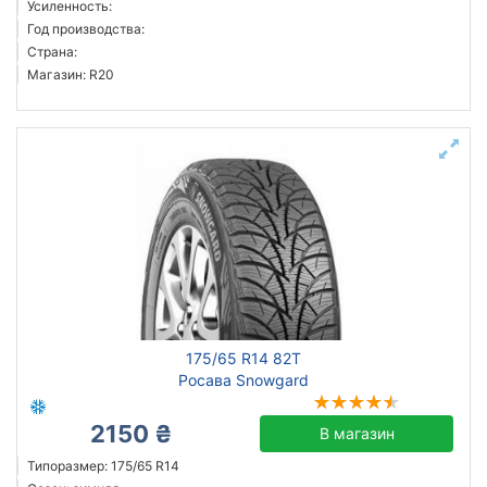
Усиленность:
Pirelli
Год производства:
Страна:
Altenzo
Магазин: R20
Atlander
Austone
Barum
Все бренды
Тип транспортного средства
Усиленная шина
Год производства
Страна производства
175/65 R14 82T
Росава Snowgard
2150 ₴
В магазин
Сбросить
Подобрать
Типоразмер: 175/65 R14