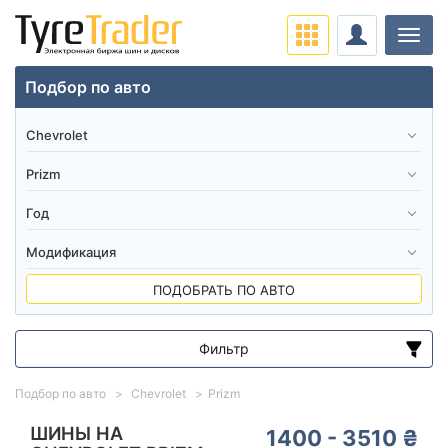
Нави
Подбор по авто
ПОДОБРАТЬ ПО АВТО
Фильтр
Диапазон цен
Подбор по авто
Chevrolet
Prizm
от
до
ШИНЫ НА
1400 - 3510 ₴