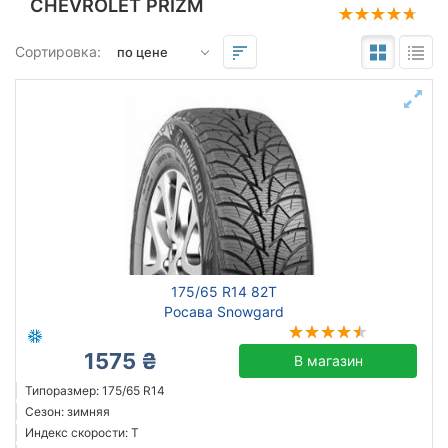
CHEVROLET PRIZM
Подбор по параметрам
Сортировка:
175
65
14
Сезон
всесезонная
зимняя нешип
зимняя шип
175/65 R14 82T
летняя
Росава Snowgard
1575 ₴
В магазин
Triangle
Типоразмер: 175/65 R14
Сезон: зимняя
Sailun
Индекс скорости: T
Goodyear