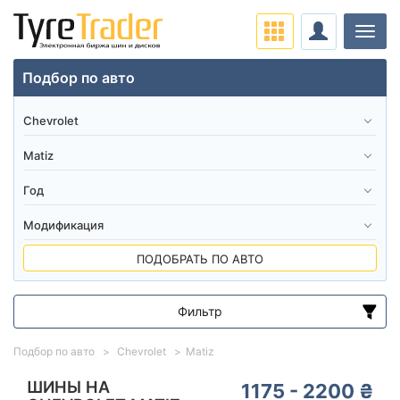
Нави
Подбор по авто
ПОДОБРАТЬ ПО АВТО
Фильтр
Диапазон цен
Подбор по авто
Chevrolet
Matiz
от
до
ШИНЫ НА
1175 - 2200 ₴