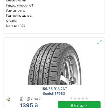
Сезон: зимняя
Индекс скорости: T
Усиленность:
Год производства:
Страна:
Магазин: R20
155/65 R13 73T
Sunfull SF983
E
C
70
1395 ₴
В магазин