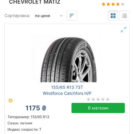
CHEVROLET MATIZ
Подбор по параметрам
Сортировка:
155
65
13
Сезон
всесезонная
зимняя нешип
летняя
155/65 R13 73T
Windforce Catchfors H/P
1175 ₴
В магазин
CST
Sunfull
Типоразмер: 155/65 R13
Сезон: летняя
Все бренды
Индекс скорости: T