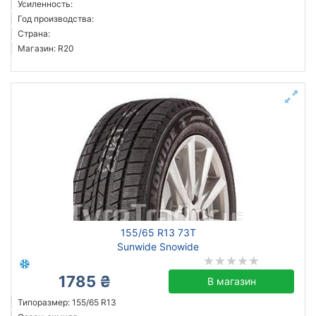
Усиленность:
Тип транспортного средства
Год производства:
Усиленная шина
Страна:
Магазин: R20
Сбросить
Подобрать
155/65 R13 73T
Sunwide Snowide
1785 ₴
В магазин
Типоразмер: 155/65 R13