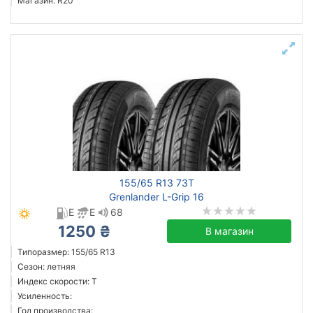
Магазин: R20
155/65 R13 73T
Grenlander L-Grip 16
E
E
68
1250 ₴
В магазин
Типоразмер: 155/65 R13
Сезон: летняя
Индекс скорости: T
Усиленность:
Год производства: