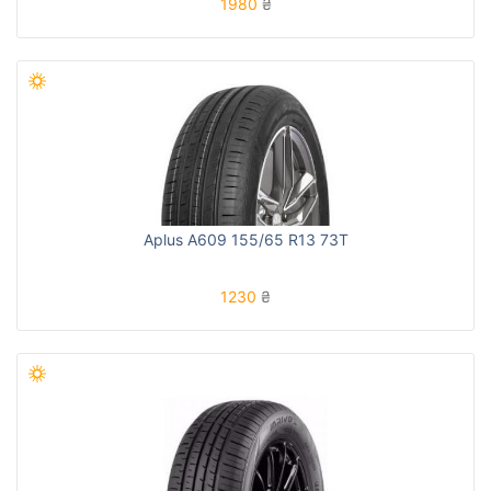
1980
₴
Aplus A609 155/65 R13 73T
1230
₴