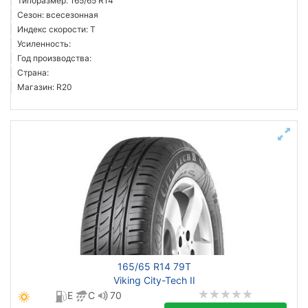
Типоразмер: 165/65 R14
Сезон: всесезонная
Индекс скорости: T
Усиленность:
Год производства:
Страна:
Магазин: R20
165/65 R14 79T
Viking City-Tech II
E
C
70