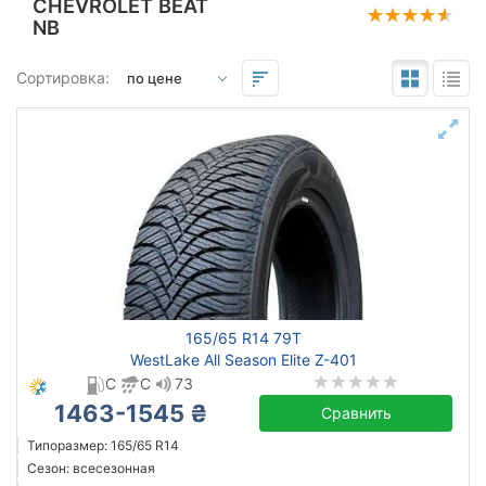
CHEVROLET BEAT
NB
Подбор по параметрам
Сортировка:
165
65
14
Сезон
всесезонная
зимняя нешип
летняя
165/65 R14 79T
WestLake All Season Elite Z-401
C
C
73
Triangle
1463-1545 ₴
Сравнить
Barum
Типоразмер: 165/65 R14
CrossWind
Сезон: всесезонная
Debica