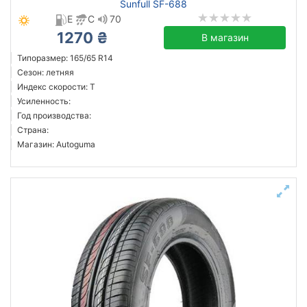
Sunfull SF-688
E
C
70
1270 ₴
В магазин
Типоразмер: 165/65 R14
Сезон: летняя
Индекс скорости: T
Усиленность:
Год производства:
Страна:
Магазин: Autoguma