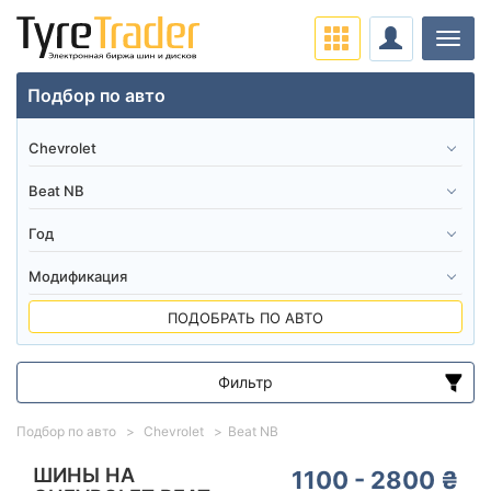
Нави
Подбор по авто
ПОДОБРАТЬ ПО АВТО
Фильтр
Диапазон цен
Подбор по авто
Chevrolet
Beat NB
от
до
ШИНЫ НА
1100 - 2800 ₴