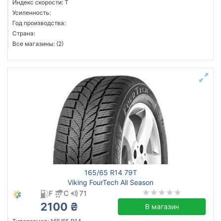
Индекс скорости: T
Fronway
Усиленность:
Год производства:
Goodride
Страна:
Grenlander
Все магазины: (2)
Habilead
Все бренды
Тип транспортного средства
Усиленная шина
Год производства
Страна производства
165/65 R14 79T
Viking FourTech All Season
F
C
71
Сбросить
Подобрать
2100 ₴
В магазин