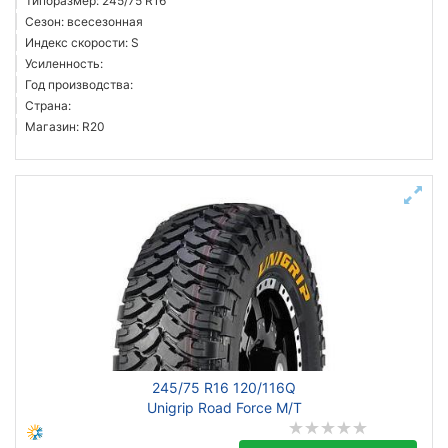
Типоразмер: 245/75 R16
Сезон: всесезонная
Индекс скорости: S
Усиленность:
Год производства:
Страна:
Магазин: R20
245/75 R16 120/116Q
Unigrip Road Force M/T