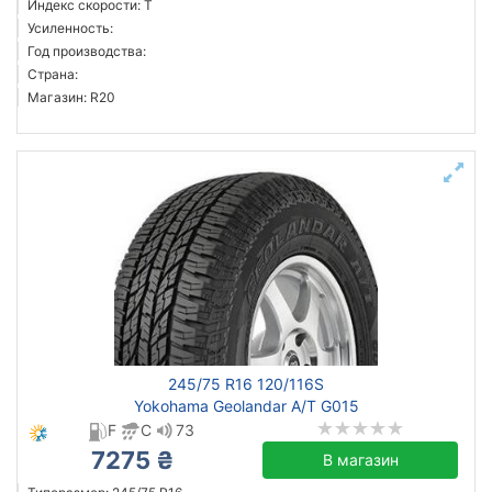
Индекс скорости: T
Goodyear
Усиленность:
Год производства:
Aplus
Страна:
Aptany
Магазин: R20
Arivo
Atlander
Все бренды
Тип транспортного средства
Усиленная шина
Год производства
Страна производства
245/75 R16 120/116S
Yokohama Geolandar A/T G015
F
C
73
7275 ₴
В магазин
Сбросить
Подобрать