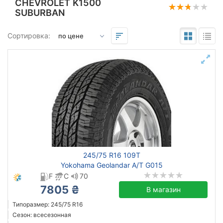
CHEVROLET K1500
SUBURBAN
Подбор по параметрам
Сортировка:
245
75
16
Сезон
всесезонная
зимняя нешип
зимняя шип
летняя
245/75 R16 109T
Yokohama Geolandar A/T G015
F
C
70
7805 ₴
В магазин
Triangle
Типоразмер: 245/75 R16
Hankook
Сезон: всесезонная
Sailun