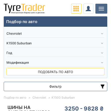
Нави
Подбор по авто
ПОДОБРАТЬ ПО АВТО
Фильтр
Диапазон цен
Подбор по авто
Chevrolet
K1500 Suburban
от
до
ШИНЫ НА
3250 - 9828 ₴