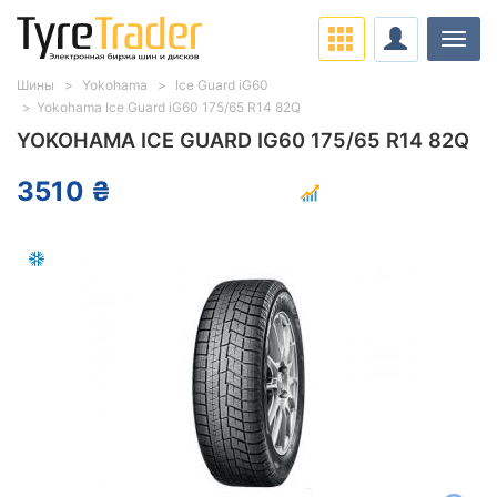
Нави
Шины
Yokohama
Ice Guard iG60
Yokohama Ice Guard iG60 175/65 R14 82Q
YOKOHAMA ICE GUARD IG60 175/65 R14 82Q
3510 ₴