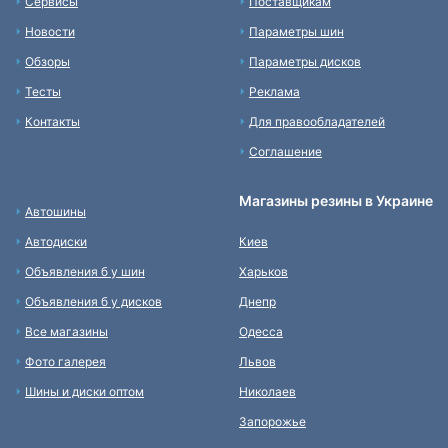
Сервисы
Поставщикам
Новости
Параметры шин
Обзоры
Параметры дисков
Тесты
Реклама
Контакты
Для правообладателей
Соглашение
Магазины резины в Украине
Автошины
Автодиски
Киев
Объявления б у шин
Харьков
Объявления б у дисков
Днепр
Все магазины
Одесса
Фото галерея
Львов
Шины и диски оптом
Николаев
Запорожье