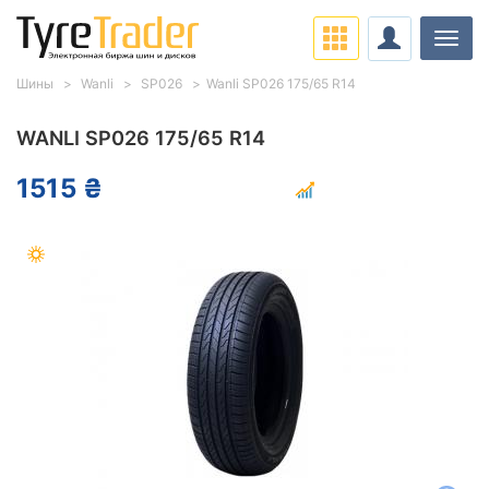
Нави
Шины
Wanli
SP026
Wanli SP026 175/65 R14
WANLI SP026 175/65 R14
1515 ₴