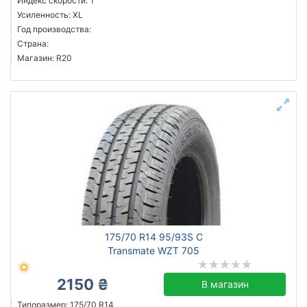
Индекс скорости: T
Усиленность: XL
Год производства:
Страна:
Магазин: R20
175/70 R14 95/93S C
Transmate WZT 705
2150 ₴
В магазин
Типоразмер: 175/70 R14