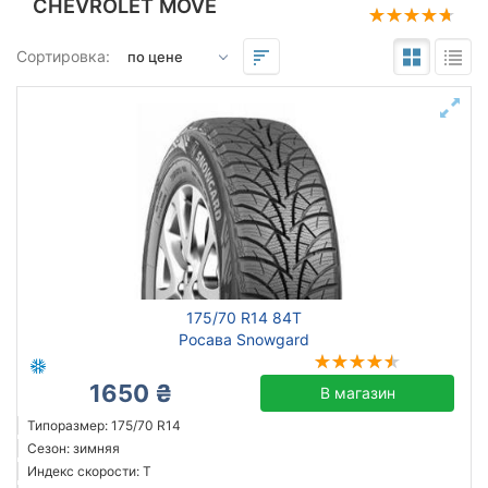
CHEVROLET MOVE
Подбор по параметрам
Сортировка:
175
70
14
Сезон
всесезонная
зимняя нешип
зимняя шип
175/70 R14 84T
летняя
Росава Snowgard
1650 ₴
В магазин
Triangle
Типоразмер: 175/70 R14
Сезон: зимняя
Sailun
Индекс скорости: T
Barum