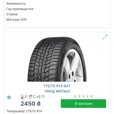
Усиленность:
Год производства:
Страна:
Магазин: R20
175/70 R14 84T
Viking WinTech
F
C
71
2450 ₴
В магазин
Типоразмер: 175/70 R14