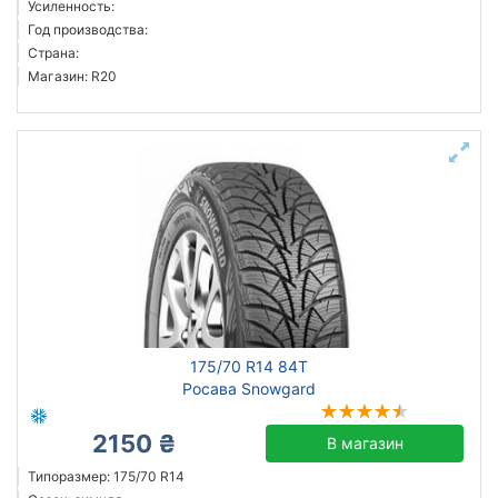
Усиленность:
CrossWind
Год производства:
Страна:
CST
Магазин: R20
Fronway
Goodride
Grenlander
Все бренды
Тип транспортного средства
Усиленная шина
Год производства
Страна производства
175/70 R14 84T
Росава Snowgard
2150 ₴
В магазин
Сбросить
Подобрать
Типоразмер: 175/70 R14