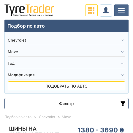
Нави
Подбор по авто
ПОДОБРАТЬ ПО АВТО
Фильтр
Диапазон цен
Подбор по авто
Chevrolet
Move
от
до
ШИНЫ НА
1380 - 3690 ₴