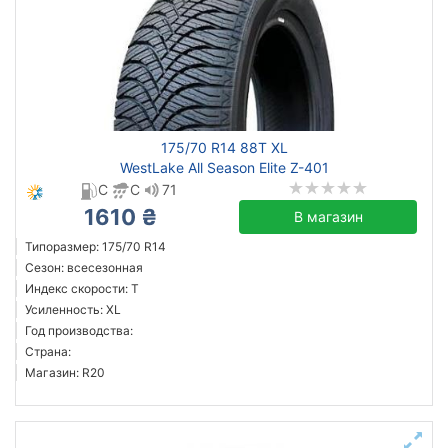
175/70 R14 88T XL
WestLake All Season Elite Z-401
C
C
71
1610 ₴
В магазин
Типоразмер: 175/70 R14
Сезон: всесезонная
Индекс скорости: T
Усиленность: XL
Год производства:
Страна:
Магазин: R20