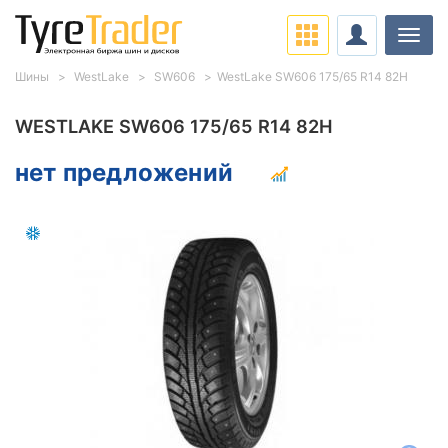
Нави
Шины
WestLake
SW606
WestLake SW606 175/65 R14 82H
WESTLAKE SW606 175/65 R14 82H
нет предложений