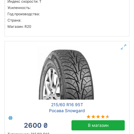
Индекс скорости: T
Sailun
Усиленность:
Год производства:
Goodyear
Страна:
Bridgestone
Магазин: R20
Pirelli
Austone
Все бренды
Тип транспортного средства
Усиленная шина
Год производства
Страна производства
215/60 R16 95T
Росава Snowgard
2600 ₴
В магазин
Сбросить
Подобрать