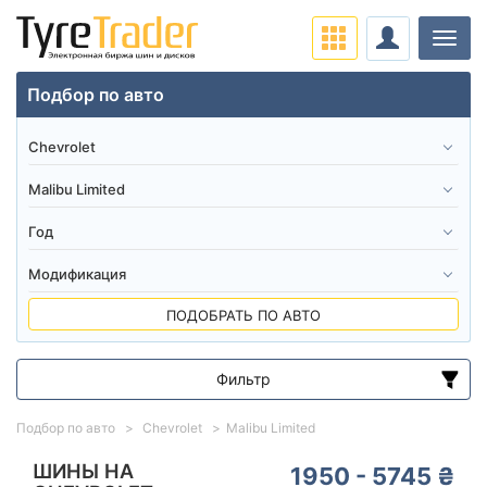
Нави
Подбор по авто
ПОДОБРАТЬ ПО АВТО
Фильтр
Диапазон цен
Подбор по авто
Chevrolet
Malibu Limited
от
до
ШИНЫ НА
1950 - 5745 ₴