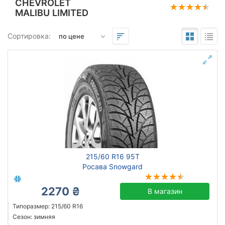
CHEVROLET
MALIBU LIMITED
Подбор по параметрам
Сортировка:
215
60
16
Сезон
всесезонная
зимняя нешип
зимняя шип
летняя
215/60 R16 95T
Росава Snowgard
2270 ₴
В магазин
Michelin
Типоразмер: 215/60 R16
Continental
Сезон: зимняя
Triangle