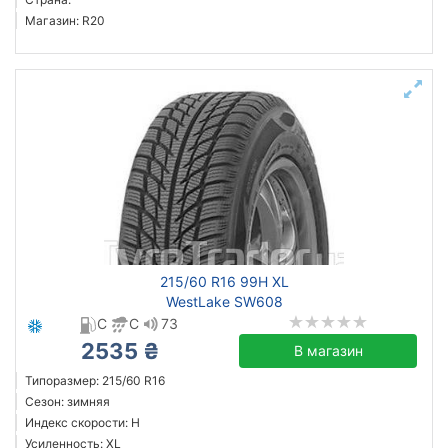
Магазин: R20
215/60 R16 99H XL
WestLake SW608
C
C
73
2535 ₴
В магазин
Типоразмер: 215/60 R16
Сезон: зимняя
Индекс скорости: H
Усиленность: XL