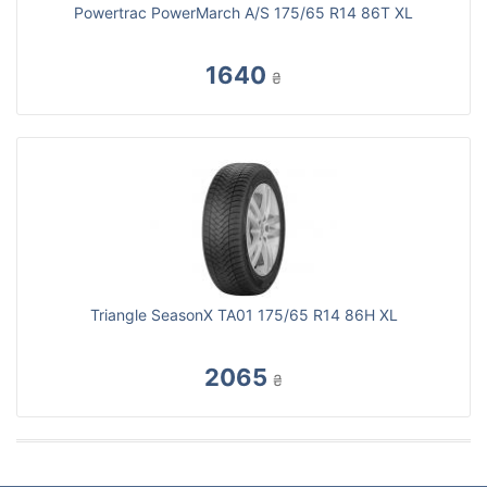
Powertrac PowerMarch A/S 175/65 R14 86T XL
1640
₴
Triangle SeasonX TA01 175/65 R14 86H XL
2065
₴