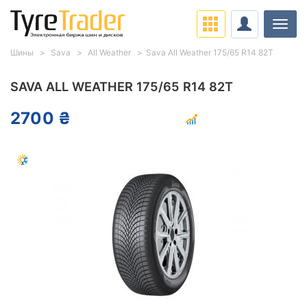
Нави
Шины
Sava
All Weather
Sava All Weather 175/65 R14 82T
SAVA ALL WEATHER 175/65 R14 82T
2700 ₴