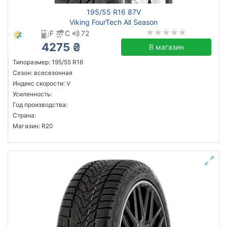
195/55 R16 87V
Viking FourTech All Season
F
C
72
4275 ₴
В магазин
Типоразмер: 195/55 R16
Сезон: всесезонная
Индекс скорости: V
Усиленность:
Год производства:
Страна:
Магазин: R20