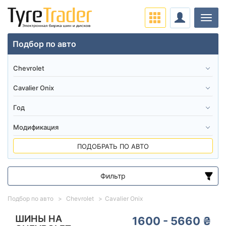
Нави
Подбор по авто
ПОДОБРАТЬ ПО АВТО
Фильтр
Диапазон цен
Подбор по авто
Chevrolet
Cavalier Onix
от
до
ШИНЫ НА
1600 - 5660 ₴