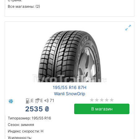
Все магазины: (2)
195/55 R16 87H
Wanli SnowGrip
E
E
71
2535 ₴
В магазин
Типоразмер: 195/55 R16
Сезон: зимняя
Индекс скорости: H
Усиленность: