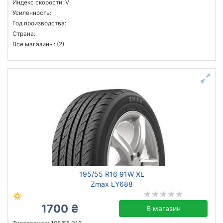
Индекс скорости: V
Goodyear
Усиленность:
Год производства:
Pirelli
Страна:
Austone
Все магазины: (2)
Barum
Berlin Tires
Все бренды
Тип транспортного средства
Усиленная шина
Год производства
Страна производства
195/55 R16 91W XL
Zmax LY688
1700 ₴
В магазин
Сбросить
Подобрать