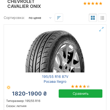
CHEVROLET
CAVALIER ONIX
Подбор по параметрам
Сортировка:
195
55
16
Сезон
всесезонная
зимняя нешип
зимняя шип
летняя
195/55 R16 87V
Росава Itegro
1820-1900 ₴
Сравнить
Michelin
Типоразмер: 195/55 R16
Triangle
Сезон: летняя
Sailun