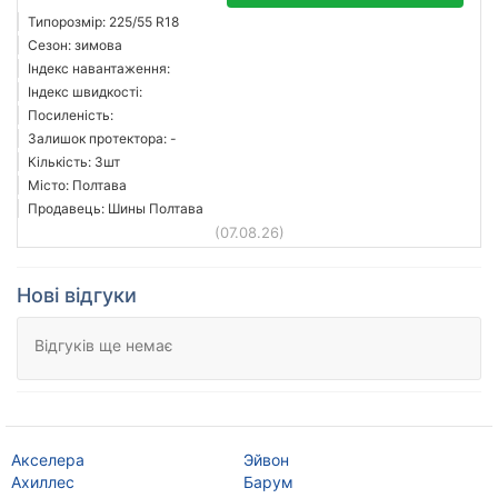
Типорозмір: 225/55 R18
Сезон: зимова
Індекс навантаження:
Індекс швидкості:
Посиленість:
Залишок протектора: -
Кількість: 3шт
Місто: Полтава
Продавець: Шины Полтава
(07.08.26)
Нові відгуки
Відгуків ще немає
Акселера
Эйвон
Ку
Ахиллес
Барум
Ко