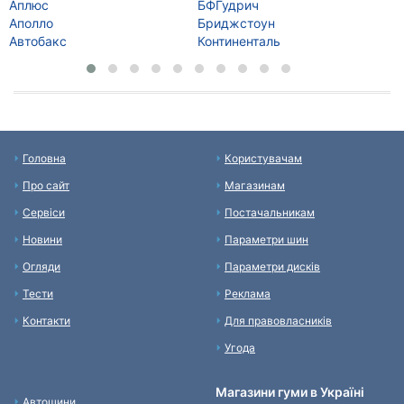
Аплюс
БФГудрич
Да
Аполло
Бриджстоун
Де
Автобакс
Континенталь
Да
Головна
Користувачам
Про сайт
Магазинам
Сервіси
Постачальникам
Новини
Параметри шин
Огляди
Параметри дисків
Тести
Реклама
Контакти
Для правовласників
Угода
Магазини гуми в Україні
Автошини