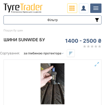
Навіг
Фільтр
Діапазон цін
Пошук бу шин
від
до
ШИНИ SUNWIDE БУ
1400 - 2500 ₴
Підбір за параметрами
Сортування:
Сезон
Залишок протектора мм.
від
до