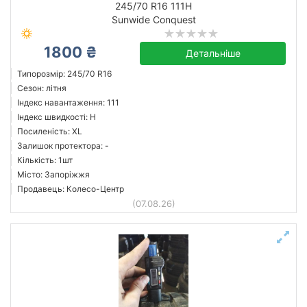
245/70 R16 111H
Sunwide Conquest
1800 ₴
Sunwide
Детальніше
Усі бренди
Типорозмір: 245/70 R16
Сезон: літня
Індекс навантаження: 111
Індекс швидкості: H
Посиленість: XL
Скинути
Підібрати
Залишок протектора: -
Кількість: 1шт
Місто: Запоріжжя
Продавець: Колесо-Центр
(07.08.26)