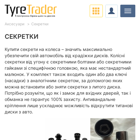
Навіг
Аксесуари
Секретки
СЕКРЕТКИ
Купити секрети на колеса – значить максимально
убезпечити свій автомобіль від крадіжки дисків. Колісні
секретки від угону є секретними болтами або секретними
гайками зі специфічною головкою, яка має нестандартний
малюнок. У комплект також входить один або два ключі
(насадки) з аналогічним секретом, за допомогою яких
можна встановити або зняти секретки з литого диска.
Потрібно розуміти, що як і замок для вхідних дверей, так і
обманка не гарантує 100% захисту. Антивандальне
кріплення лише ускладнює можливість відкрутити титанові
диски з авто.