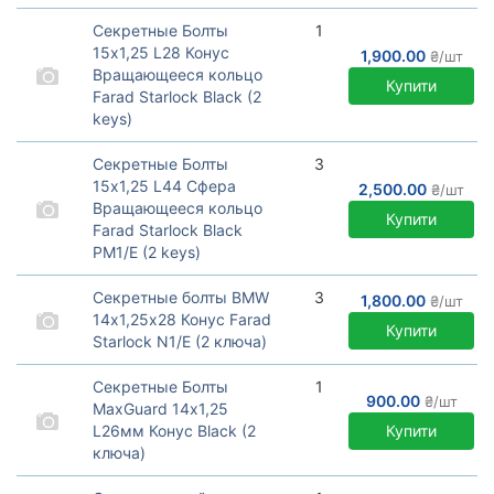
Секретные болты Cфера
премиум Farad серия
Секретные Болты
1
Starlock c вращающимся
15х1,25 L28 Конус
1,900.00
₴/шт
кольцом. Производство
Вращающееся кольцо
Италия.
Купити
Farad Starlock Black (2
keys)
Секретные болты 15х1,25
Конус премиум Farad
Секретные Болты
3
серия Starlock c
15х1,25 L44 Сфера
2,500.00
₴/шт
вращающимся кольцом.
Вращающееся кольцо
Производство Италия.
Купити
Farad Starlock Black
PM1/E (2 keys)
Секретные болты 15х1,25
Сфера премиум Farad
Секретные болты BMW
3
1,800.00
₴/шт
серия Starlock c
14х1,25х28 Конус Farad
вращающимся кольцом
Купити
Starlock N1/E (2 ключа)
под оригинальные диски
Секретные болты премиум
Mercedes. Производство
серия Farad Starlock c
Италия.
Секретные Болты
1
вращающимся кольцом
900.00
₴/шт
MaxGuard 14х1,25
для дисков автомобилей
L26мм Конус Black (2
Купити
BMW. Производство
ключа)
Италия.