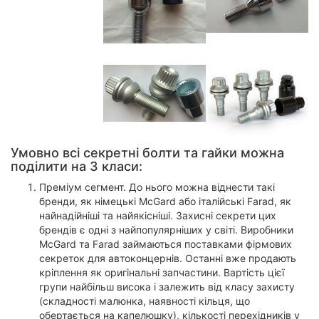
Умовно всі секретні болти та гайки можна
поділити на 3 класи:
Преміум сегмент. До нього можна віднести такі
бренди, як німецькі McGard або італійські Farad, як
найнадійніші та найякісніші. Захисні секрети цих
брендів є одні з найпопулярніших у світі. Виробники
McGard та Farad займаються поставками фірмових
секреток для автоконцернів. Останні вже продають
кріплення як оригінальні запчастини. Вартість цієї
групи найбільш висока і залежить від класу захисту
(складності малюнка, наявності кільця, що
обертається на капелюшку), кількості перехідників у