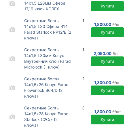
14х1,5 L28мм Сфера
Купити
17,19 ключ KOREX
Секретные болты KOREX
для VAG
Секретные Болты
1
1,800.00
₴/шт
14х1,5 L30 Сфера R14
Farad Starlock PP12/E (2
Купити
ключа)
Секретные болты Farad
StarLock со сферической
Секретные Болты
1
посадкой R14 для
2,050.00
₴/шт
14х1,5 L30мм Конус
оригинальных дисков
Внутренний ключ Farad
Купити
автомобилей:
Microlock (1 ключ)
Audi A8, Q3, Q5, Q7 (4M), Q8
Секретные болты премиум
(4M), VW Touareg (CR).
Farad серия Microlock для
Секретные болты
2
узких крепежных
1,300.00
₴/шт
14х1,5х26 Конус Farad
отверстий
Flowerlock B64/D (2
Купити
ключа)
Секретные болты Farad
серия Flowerlock c
Секретные Болты
3
вращающимся кольцом.
1,800.00
₴/шт
14х1,5х28 Конус Farad
Производство Италия. В
Starlock C2C/E (2
Купити
комплекте 2 ключа.
ключа)