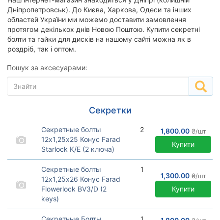
Дніпропетровськ). До Києва, Харкова, Одеси та інших
областей України ми можемо доставити замовлення
протягом декількох днів Новою Поштою. Купити секретні
болти та гайки для дисків на нашому сайті можна як в
роздріб, так і оптом.
Пошук за аксесуарами:
Секретки
Секретные болты
2
1,800.00
₴/шт
12х1,25х25 Конус Farad
Купити
Starlock K/E (2 ключа)
Секретные болты Конус
премиум Farad серия
Секретные болты
1
Starlock c вращающимся
1,300.00
₴/шт
12х1,25х26 Конус Farad
кольцом. Производство
Flowerlock BV3/D (2
Купити
Италия.
keys)
Секретки Farad Flowerlock
4 болта с вращающимся
Секретные Болты
1