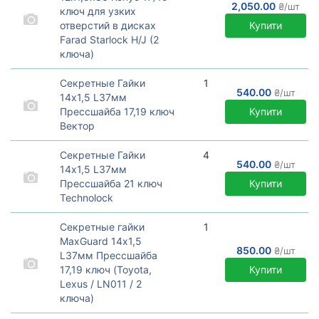
2,050.00
₴/шт
ключ для узких
отверстий в дисках
Купити
Farad Starlock H/J (2
ключа)
Секретные гайки Farad
MicroLock M12x1.5x36mm
Секретные Гайки
1
под внутренний ключ с
540.00
₴/шт
14х1,5 L37мм
конусной посадкой для
Прессшайба 17,19 ключ
Купити
легкосплавных дисков с
Вектор
узкими отверстиями таких
автомобилей/
Секретные Гайки
4
540.00
₴/шт
14х1,5 L37мм
Прессшайба 21 ключ
Купити
Technoloсk
Секретные гайки
1
MaxGuard 14х1,5
850.00
₴/шт
L37мм Прессшайба
17,19 ключ (Toyota,
Купити
Lexus / LN011 / 2
ключа)