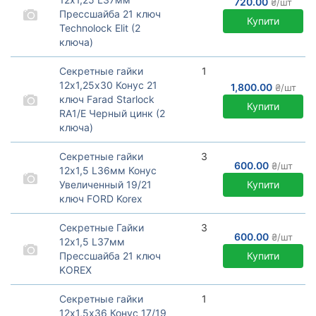
720.00
₴/шт
Прессшайба 21 ключ
Купити
Technoloсk Elit (2
ключа)
Секретные гайки с шайбой
серии элит для
Секретные гайки
1
оригинальных дисков
12х1,25х30 Конус 21
1,800.00
₴/шт
Nissan (2 ключа)
ключ Farad Starlock
Купити
RA1/E Черный цинк (2
ключа)
Секретные гайки премиум
Farad серия Starlock c
Секретные гайки
3
вращающимся кольцом.
600.00
₴/шт
12х1,5 L36мм Конус
Производство Италия.
Увеличенный 19/21
Купити
ключ FORD Korex
Колесные секретки Korex с
вращающимся кольцом и
Секретные Гайки
3
увеличенным конусом для
600.00
₴/шт
12х1,5 L37мм
FORD
Прессшайба 21 ключ
Купити
KOREX
Гайки секретки с шайбой
для оригинальных дисков
Секретные гайки
1
Toyota, Lexus
12х1,5х36 Конус 17/19