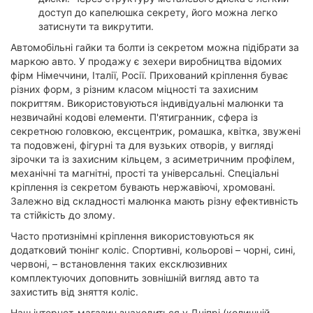
доступ до капелюшка секрету, його можна легко
затиснути та викрутити.
Автомобільні гайки та болти із секретом можна підібрати за
маркою авто. У продажу є зехери виробництва відомих
фірм Німеччини, Італії, Росії. Прихований кріплення буває
різних форм, з різним класом міцності та захисним
покриттям. Використовуються індивідуальні малюнки та
незвичайні кодові елементи. П'ятигранник, сфера із
секретною головкою, ексцентрик, ромашка, квітка, звужені
та подовжені, фігурні та для вузьких отворів, у вигляді
зірочки та із захисним кільцем, з асиметричним профілем,
механічні та магнітні, прості та універсальні. Спеціальні
кріплення із секретом бувають нержавіючі, хромовані.
Залежно від складності малюнка мають різну ефективність
та стійкість до злому.
Часто протизнімні кріплення використовуються як
додатковий тюнінг коліс. Спортивні, кольорові – чорні, сині,
червоні, – встановлення таких ексклюзивних
комплектуючих доповнить зовнішній вигляд авто та
захистить від зняття коліс.
Наш інтернет-магазин знаходиться у Дніпрі (колишній