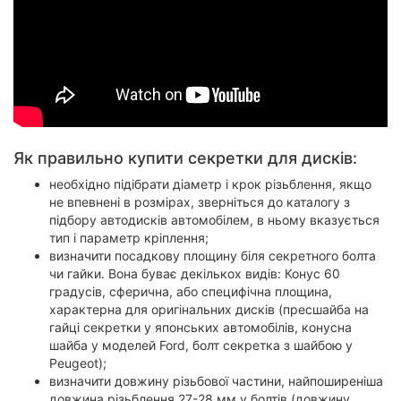
Як правильно купити секретки для дисків:
необхідно підібрати діаметр і крок різьблення, якщо
не впевнені в розмірах, зверніться до каталогу з
підбору автодисків автомобілем, в ньому вказується
тип і параметр кріплення;
визначити посадкову площину біля секретного болта
чи гайки. Вона буває декількох видів: Конус 60
градусів, сферична, або специфічна площина,
характерна для оригінальних дисків (пресшайба на
гайці секретки у японських автомобілів, конусна
шайба у моделей Ford, болт секретка з шайбою у
Peugeot);
визначити довжину різьбової частини, найпоширеніша
довжина різьблення 27-28 мм у болтів (довжину