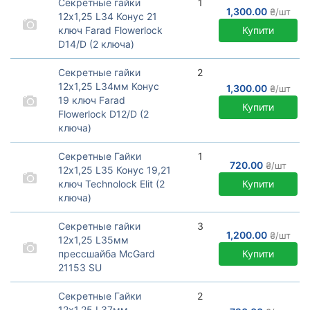
Секретные гайки
1
1,300.00
₴/шт
12х1,25 L34 Конус 21
ключ Farad Flowerlock
Купити
D14/D (2 ключа)
Секретные гайки Farad
серия Flowerlock c
Секретные гайки
2
вращающимся кольцом.
12х1,25 L34мм Конус
1,300.00
₴/шт
Производство Италия.
19 ключ Farad
Купити
Flowerlock D12/D (2
ключа)
Секретные гайки Farad
серия Flowerlock c
Секретные Гайки
1
вращающимся кольцом.
720.00
₴/шт
12х1,25 L35 Конус 19,21
Производство Италия.
ключ Technolock Elit (2
Купити
ключа)
Секретные гайки
Technoloсk Elit (2 ключа)
Секретные гайки
3
1,200.00
₴/шт
12х1,25 L35мм
прессшайба McGard
Купити
21153 SU
21153SU цинк 21 головка
4шт.+ 1 ключ
Секретные Гайки
2
12х1,25 L37мм