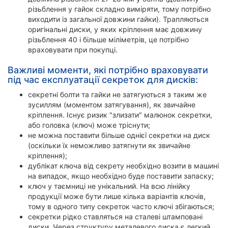
різьблення у гайок складно виміряти, тому потрібно
виходити із загальної довжини гайки). Трапляються
оригінальні диски, у яких кріплення має довжину
різьблення 40 і більше міліметрів, це потрібно
враховувати при покупці.
Важливі моменти, які потрібно враховувати
під час експлуатації секреток для дисків:
секретні болти та гайки не затягуються з таким же
зусиллям (моментом затягування), як звичайне
кріплення. Існує ризик "злизати" малюнок секретки,
або головка (ключ) може тріснути;
не можна поставити більше однієї секретки на диск
(оскільки їх неможливо затягнути як звичайне
кріплення);
дублікат ключа від секрету необхідно возити в машині
на випадок, якщо необхідно буде поставити запаску;
ключ у таємниці не унікальний. На всю лінійку
продукції може бути лише кілька варіантів ключів,
тому в одного типу секреток часто ключі збігаються;
секретки рідко ставляться на сталеві штамповані
диски. Через структуру металевого диска є легкий