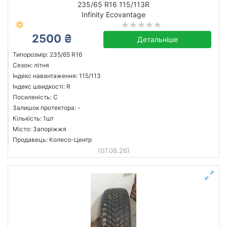
235/65 R16 115/113R
Infinity Ecovantage
2500 ₴
Infinity
Детальніше
Усі бренди
Типорозмір: 235/65 R16
Сезон: літня
Індекс навантаження: 115/113
Індекс швидкості: R
Посиленість: C
Скинути
Підібрати
Залишок протектора: -
Кількість: 1шт
Місто: Запоріжжя
Продавець: Колесо-Центр
(07.08.26)