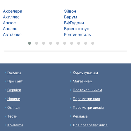
Акселера
Эйвон
Ку
Ахиллес
Барум
Ко
Аплюс
БФГудрич
Да
Аполло
Бриджстоун
Де
Автобакс
Континенталь
Да
Головна
Користувачам
Про сайт
Магазинам
Сервіси
Постачальникам
Новини
Параметри шин
Огляди
Параметри дисків
Тести
Реклама
Контакти
Для правовласників