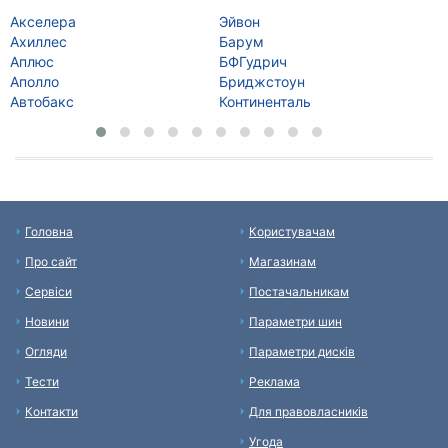
Акселера
Эйвон
Ку
Ахиллес
Барум
Ко
Аплюс
БФГудрич
Да
Аполло
Бриджстоун
Де
Автобакс
Континенталь
Да
Головна
Користувачам
Про сайт
Магазинам
Сервіси
Постачальникам
Новини
Параметри шин
Огляди
Параметри дисків
Тести
Реклама
Контакти
Для правовласників
Угода