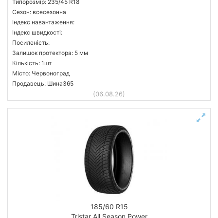
Типорозмір: 235/45 R18
Сезон: всесезонна
Індекс навантаження:
Індекс швидкості:
Посиленість:
Залишок протектора: 5 мм
Кількість: 1шт
Місто: Червоноград
Продавець: Шина365
(06.08.26)
185/60 R15
Tristar All Season Power