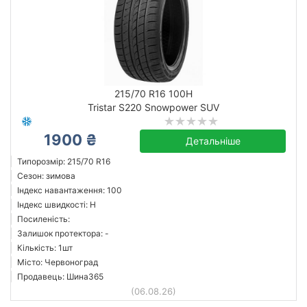
215/70 R16 100H
Tristar S220 Snowpower SUV
1900 ₴
Детальніше
Типорозмір: 215/70 R16
Сезон: зимова
Індекс навантаження: 100
Індекс швидкості: H
Посиленість:
Залишок протектора: -
Кількість: 1шт
Місто: Червоноград
Продавець: Шина365
(06.08.26)