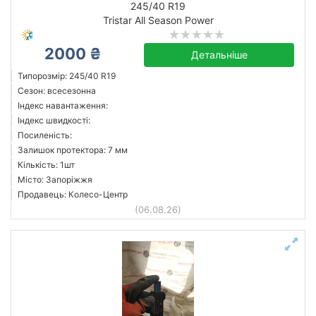
245/40 R19
Tristar All Season Power
2000 ₴
Tristar
Детальніше
Усі бренди
Типорозмір: 245/40 R19
Сезон: всесезонна
Індекс навантаження:
Індекс швидкості:
Посиленість:
Скинути
Підібрати
Залишок протектора: 7 мм
Кількість: 1шт
Місто: Запоріжжя
Продавець: Колесо-Центр
(06.08.26)