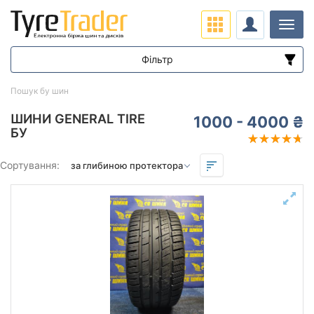
Навіг
Фільтр
Діапазон цін
Пошук бу шин
від
до
ШИНИ GENERAL TIRE
1000 - 4000 ₴
БУ
Підбір за параметрами
Сортування:
Сезон
Залишок протектора мм.
від
до