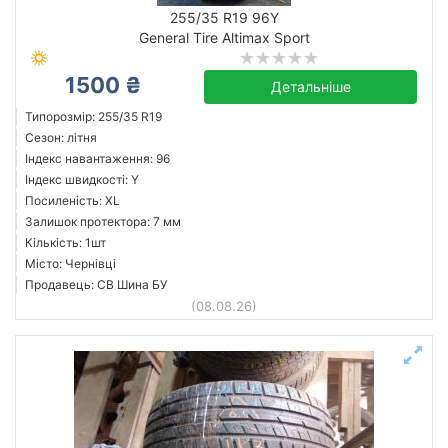
255/35 R19 96Y
General Tire Altimax Sport
General Tire
1500 ₴
Детальніше
Усі бренди
Типорозмір: 255/35 R19
Сезон: літня
Індекс навантаження: 96
Індекс швидкості: Y
Посиленість: XL
Скинути
Підібрати
Залишок протектора: 7 мм
Кількість: 1шт
Місто: Чернівці
Продавець: СВ Шина БУ
(08.08.26)