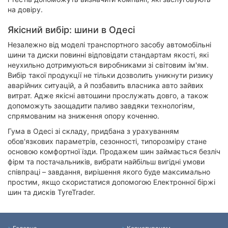
на довіру.
Якісний вибір: шини в Одесі
Незалежно від моделі транспортного засобу автомобільні
шини та диски повинні відповідати стандартам якості, які
неухильно дотримуються виробниками зі світовим ім'ям.
Вибір такої продукції не тільки дозволить уникнути ризику
аварійних ситуацій, а й позбавить власника авто зайвих
витрат. Адже якісні автошини прослужать довго, а також
допоможуть заощадити паливо завдяки технологіям,
спрямованим на зниження опору коченню.
Гума в Одесі зі складу, придбана з урахуванням
обов'язкових параметрів, сезонності, типорозміру стане
основою комфортної їзди. Продажем шин займається безліч
фірм та постачальників, вибрати найбільш вигідні умови
співпраці – завдання, вирішення якого буде максимально
простим, якщо скористатися допомогою Електронної біржі
шин та дисків TyreTrader.