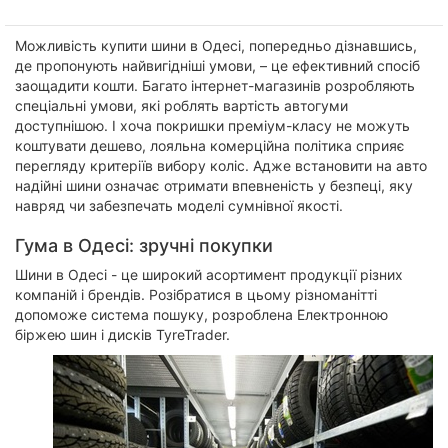
Можливість купити шини в Одесі, попередньо дізнавшись,
де пропонують найвигідніші умови, – це ефективний спосіб
заощадити кошти. Багато інтернет-магазинів розробляють
спеціальні умови, які роблять вартість автогуми
доступнішою. І хоча покришки преміум-класу не можуть
коштувати дешево, лояльна комерційна політика сприяє
перегляду критеріїв вибору коліс. Адже встановити на авто
надійні шини означає отримати впевненість у безпеці, яку
навряд чи забезпечать моделі сумнівної якості.
Гума в Одесі: зручні покупки
Шини в Одесі - це широкий асортимент продукції різних
компаній і брендів. Розібратися в цьому різноманітті
допоможе система пошуку, розроблена Електронною
біржею шин і дисків TyreTrader.