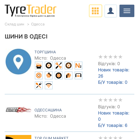
Навіг
Склад шин
Одесса
ШИНИ В ОДЕСІ
ТОРГШИНА
Місто:
Одесса
Відгуків: 0
Нових товарів:
26
Б/У товарів:
0
Відгуків: 0
ОДЕССАШИНА
Нових товарів:
Місто:
Одесса
0
Б/У товарів:
6
TOP GUM MARKET