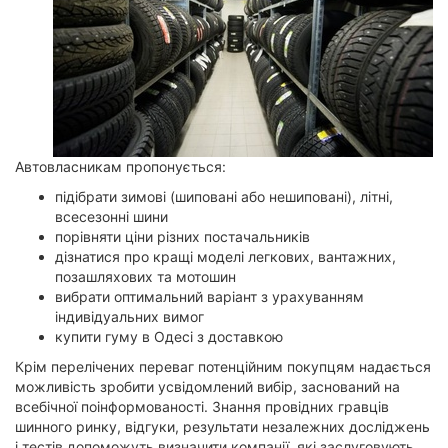
Автовласникам пропонується:
підібрати зимові (шиповані або нешиповані), літні,
всесезонні шини
порівняти ціни різних постачальників
дізнатися про кращі моделі легкових, вантажних,
позашляхових та мотошин
вибрати оптимальний варіант з урахуванням
індивідуальних вимог
купити гуму в Одесі з доставкою
Крім перелічених переваг потенційним покупцям надається
можливість зробити усвідомлений вибір, заснований на
всебічної поінформованості. Знання провідних гравців
шинного ринку, відгуки, результати незалежних досліджень
і тестів допоможуть визначити компанії, які заслуговують