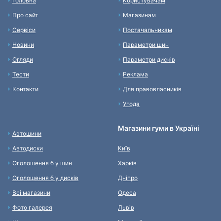
Головна
Користувачам
Про сайт
Магазинам
Сервіси
Постачальникам
Новини
Параметри шин
Огляди
Параметри дисків
Тести
Реклама
Контакти
Для правовласників
Угода
Магазини гуми в Україні
Автошини
Автодиски
Київ
Оголошення б у шин
Харків
Оголошення б у дисків
Дніпро
Всі магазини
Одеса
Фото галерея
Львів