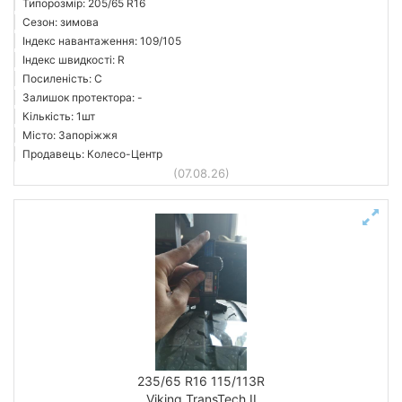
Типорозмір: 205/65 R16
Сезон: зимова
Індекс навантаження: 109/105
Індекс швидкості: R
Посиленість: C
Залишок протектора: -
Кількість: 1шт
Місто: Запоріжжя
Продавець: Колесо-Центр
(07.08.26)
235/65 R16 115/113R
Viking TransTech II