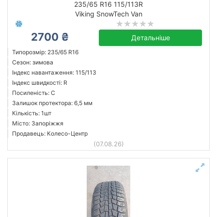
235/65 R16 115/113R
Viking SnowTech Van
2700 ₴
Viking
Детальніше
Усі бренди
Типорозмір: 235/65 R16
Сезон: зимова
Індекс навантаження: 115/113
Індекс швидкості: R
Посиленість: C
Скинути
Підібрати
Залишок протектора: 6,5 мм
Кількість: 1шт
Місто: Запоріжжя
Продавець: Колесо-Центр
(07.08.26)