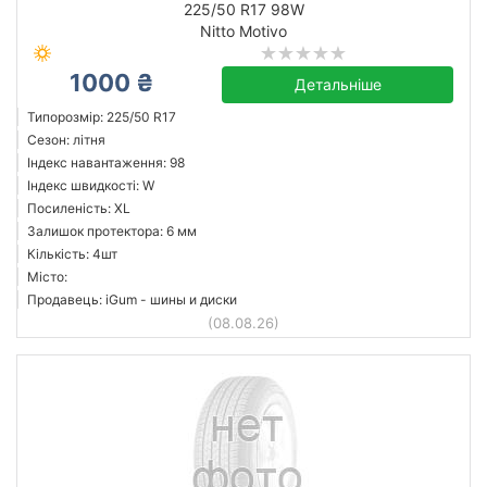
225/50 R17 98W
Nitto Motivo
1000 ₴
Nitto
Детальніше
Усі бренди
Типорозмір: 225/50 R17
Сезон: літня
Індекс навантаження: 98
Індекс швидкості: W
Посиленість: XL
Скинути
Підібрати
Залишок протектора: 6 мм
Кількість: 4шт
Місто:
Продавець: iGum - шины и диски
(08.08.26)