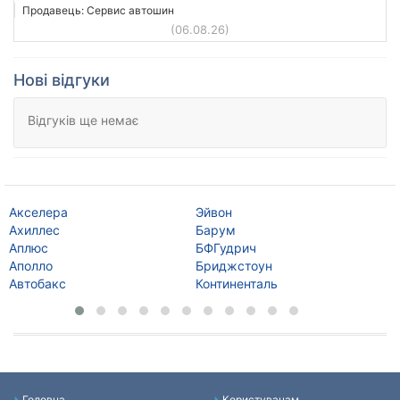
Продавець: Сервис автошин
(06.08.26)
Нові відгуки
Відгуків ще немає
Акселера
Эйвон
Ку
Ахиллес
Барум
Ко
Аплюс
БФГудрич
Да
Аполло
Бриджстоун
Де
Автобакс
Континенталь
Да
Головна
Користувачам