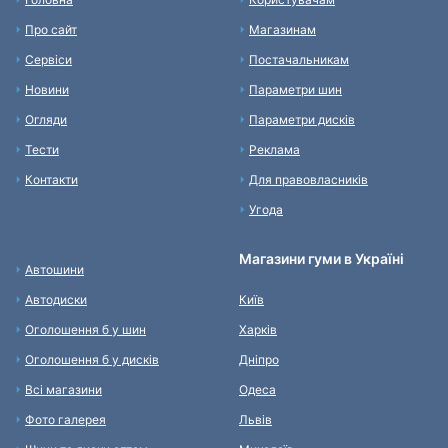
Про сайт
Магазинам
Сервіси
Постачальникам
Новини
Параметри шин
Огляди
Параметри дисків
Тести
Реклама
Контакти
Для правовласників
Угода
Магазини гуми в Україні
Автошини
Автодиски
Київ
Оголошення б у шин
Харків
Оголошення б у дисків
Дніпро
Всі магазини
Одеса
Фото галерея
Львів