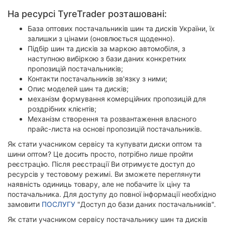
На ресурсі TyreTrader розташовані:
База оптових постачальників шин та дисків України, їх
залишки з цінами (оновлюється щоденно).
Підбір шин та дисків за маркою автомобіля, з
наступною вибіркою з бази даних конкретних
пропозицій постачальників;
Контакти постачальників зв'язку з ними;
Опис моделей шин та дисків;
механізм формування комерційних пропозицій для
роздрібних клієнтів;
Механізм створення та розвантаження власного
прайс-листа на основі пропозицій постачальників.
Як стати учасником сервісу та купувати диски оптом та
шини оптом? Це досить просто, потрібно лише пройти
реєстрацію. Після реєстрації Ви отримуєте доступ до
ресурсів у тестовому режимі. Ви зможете переглянути
наявність одиниць товару, але не побачите їх ціну та
постачальника. Для доступу до повної інформації необхідно
замовити
ПОСЛУГУ
"Доступ до бази даних постачальників".
Як стати учасником сервісу постачальнику шин та дисків