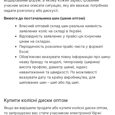
модерований форум, в якому кожен зареєстрований
учасник може описати ситуацію, яку він вважає потрібною
надати розголосу або дискусії.
Вимоги до постачальника шин (шини оптом)
Власний оптовий склад шин реальна наявність
заявлених коліс на складі в Україні.
Відповідність заявлених у прайсі цін існуючим
цінам на складах.
Періодичність розсилки прайс-листа у форматі
Excel.
Обов'язково вказувати повну інформацію про шину:
назву бренду та моделі, типорозмір (ширина/
висота профілю, діаметр шини), індекс
навантаження та швидкості. По можливості
вказувати дату та країну виробництва, для
шипованих шин – шип або під шип.
Купити колісні диски оптом
Якщо ви вирішили продати або купити колісні диски оптом,
то запрошуємо вас стати учасником електронної біржі