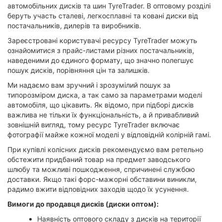
автомобільних дисків та шин TyreTrader. В оптовому розділі
беруть участь сталеві, легкосплавні та ковані диски від
постачальників, дилерів та виробників.
Зареєстровані користувачі ресурсу TyreTrader можуть
ознайомитися з прайс-листами різних постачальників,
наведеними до єдиного формату, що значно полегшує
пошук дисків, порівняння цін та залишків.
Ми надаємо вам зручний і зрозумілий пошук за
типорозміром диска, а так само за параметрами моделі
автомобіля, що цікавить. Як відомо, при підборі дисків
важлива не тільки їх функціональність, а й привабливий
зовнішній вигляд, тому ресурс TyreTrader включає
фотографії майже кожної моделі у відповідній колірній гамі.
При купівлі колісних дисків рекомендуємо вам ретельно
обстежити придбаний товар на предмет заводського
шлюбу та можливі пошкодження, спричинені службою
доставки. Якщо такі форс-мажорні обставини виникли,
радимо вжити відповідних заходів щодо їх усунення.
Вимоги до продавця дисків (диски оптом):
Наявність оптового складу з дисків на території