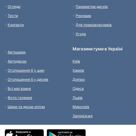
Огляди
Параметри дисків
Тести
Реклама
Контакти
Для правовласників
Угода
Магазини гуми в Україні
Автошини
Автодиски
Київ
Оголошення б у шин
Харків
Оголошення б у дисків
Дніпро
Всі магазини
Одеса
Фото галерея
Львів
Шини та диски оптом
Миколаїв
Запоріжжя