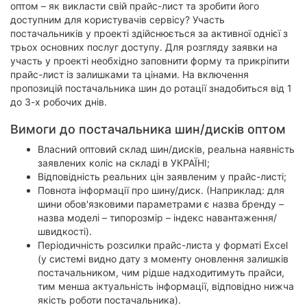
оптом – як викласти свій прайс-лист та зробити його
доступним для користувачів сервісу? Участь
постачальників у проекті здійснюється за активної однієї з
трьох основних послуг доступу. Для розгляду заявки на
участь у проекті необхідно заповнити форму та прикріпити
прайс-лист із залишками та цінами. На включення
пропозицій постачальника шин до ротації знадобиться від 1
до 3-х робочих днів.
Вимоги до постачальника шин/дисків оптом
Власний оптовий склад шин/дисків, реальна наявність
заявлених коліс на складі в УКРАЇНІ;
Відповідність реальних цін заявленим у прайс-листі;
Повнота інформації про шину/диск. (Наприклад: для
шини обов'язковими параметрами є назва бренду –
назва моделі – типорозмір – індекс навантаження/
швидкості).
Періодичність розсилки прайс-листа у форматі Excel
(у системі видно дату з моменту оновлення залишків
постачальником, чим рідше надходитимуть прайси,
тим менша актуальність інформації, відповідно нижча
якість роботи постачальника).