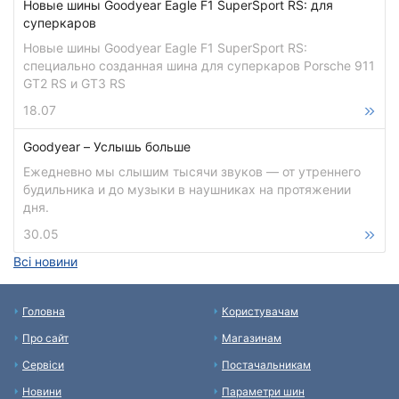
Новые шины Goodyear Eagle F1 SuperSport RS: для
суперкаров
Новые шины Goodyear Eagle F1 SuperSport RS:
специально созданная шина для суперкаров Porsche 911
GT2 RS и GT3 RS
18.07
Goodyear – Услышь больше
Ежедневно мы слышим тысячи звуков — от утреннего
будильника и до музыки в наушниках на протяжении
дня.
30.05
Всі новини
Головна
Користувачам
Про сайт
Магазинам
Сервіси
Постачальникам
Новини
Параметри шин