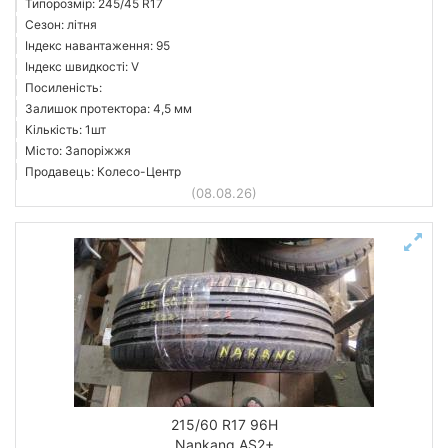
Типорозмір: 245/45 R17
Сезон: літня
Індекс навантаження: 95
Індекс швидкості: V
Посиленість:
Залишок протектора: 4,5 мм
Кількість: 1шт
Місто: Запоріжжя
Продавець: Колесо-Центр
(08.08.26)
215/60 R17 96H
Nankang AS2+