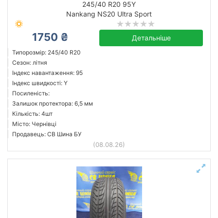
245/40 R20 95Y
Nankang NS20 Ultra Sport
1750 ₴
Nankang
Детальніше
Усі бренди
Типорозмір: 245/40 R20
Сезон: літня
Індекс навантаження: 95
Індекс швидкості: Y
Посиленість:
Скинути
Підібрати
Залишок протектора: 6,5 мм
Кількість: 4шт
Місто: Чернівці
Продавець: СВ Шина БУ
(08.08.26)