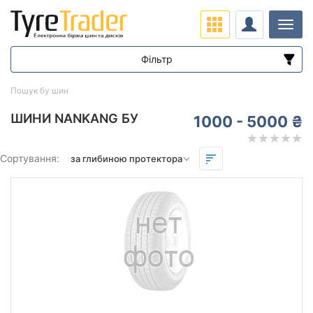
Навіг
Фільтр
Діапазон цін
Пошук бу шин
від
до
ШИНИ NANKANG БУ
1000 - 5000 ₴
Підбір за параметрами
Сортування:
Сезон
Залишок протектора мм.
від
до