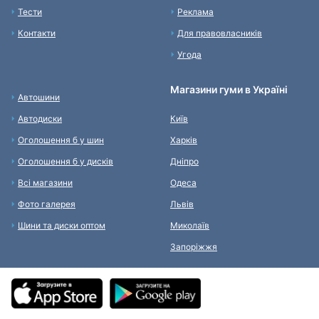
Тести
Реклама
Контакти
Для правовласників
Угода
Магазини гуми в Україні
Автошини
Автодиски
Київ
Оголошення б у шин
Харків
Оголошення б у дисків
Дніпро
Всі магазини
Одеса
Фото галерея
Львів
Шини та диски оптом
Миколаїв
Запоріжжя