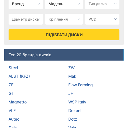
Виліт (ET)
ПІДІБРАТИ ДИСКИ
від
до
Ступиця (dia)
Топ 20 брендів дисків
від
до
Steel
ZW
ALST (KFZ)
Mak
ZF
Flow Forming
Steel
ZW
GT
JH
ALST (KFZ)
Magnetto
WSP Italy
Mak
VLF
Dezent
ZF
Autec
Dotz
Flow Forming
Disla
Voin