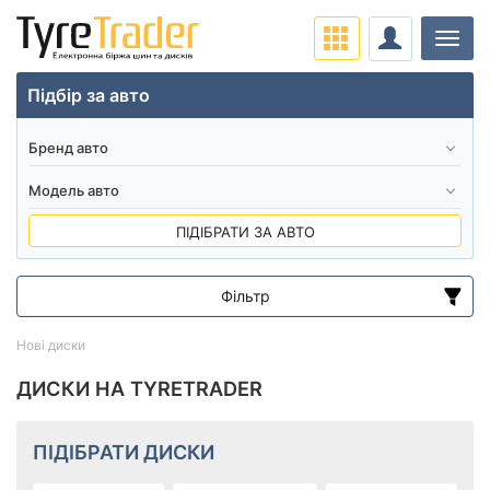
Навіг
Підбір за авто
ПІДІБРАТИ ЗА АВТО
Фільтр
Діапазон цін
Нові диски
від
до
ДИСКИ НА TYRETRADER
Підбір за параметрами
ПІДІБРАТИ ДИСКИ