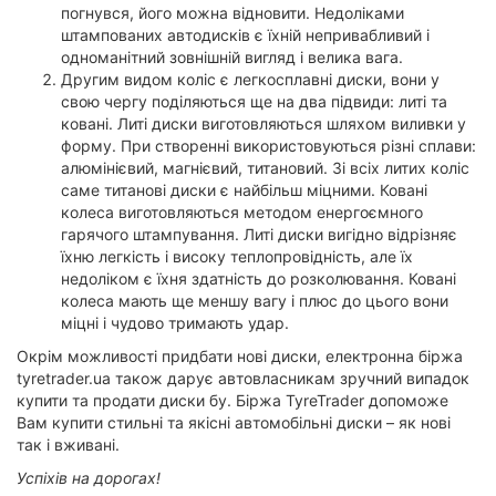
погнувся, його можна відновити. Недоліками
штампованих автодисків є їхній непривабливий і
одноманітний зовнішній вигляд і велика вага.
Другим видом коліс є легкосплавні диски, вони у
свою чергу поділяються ще на два підвиди: литі та
ковані. Литі диски виготовляються шляхом виливки у
форму. При створенні використовуються різні сплави:
алюмінієвий, магнієвий, титановий. Зі всіх литих коліс
саме титанові диски є найбільш міцними. Ковані
колеса виготовляються методом енергоємного
гарячого штампування. Литі диски вигідно відрізняє
їхню легкість і високу теплопровідність, але їх
недоліком є їхня здатність до розколювання. Ковані
колеса мають ще меншу вагу і плюс до цього вони
міцні і чудово тримають удар.
Окрім можливості придбати нові диски, електронна біржа
tyretrader.ua також дарує автовласникам зручний випадок
купити та продати диски бу. Біржа TyreTrader допоможе
Вам купити стильні та якісні автомобільні диски – як нові
так і вживані.
Успіхів на дорогах!