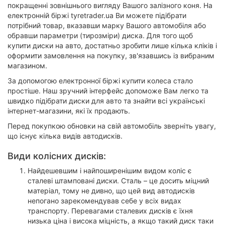
покращенні зовнішнього вигляду Вашого залізного коня. На
електронній біржі tyretrader.ua Ви можете підібрати
потрібний товар, вказавши марку Вашого автомобіля або
обравши параметри (тирозміри) диска. Для того щоб
купити диски на авто, достатньо зробити лише кілька кліків і
оформити замовлення на покупку, зв'язавшись із вибраним
магазином.
За допомогою електронної біржі купити колеса стало
простіше. Наш зручний інтерфейс допоможе Вам легко та
швидко підібрати диски для авто та знайти всі українські
інтернет-магазини, які їх продають.
Перед покупкою обновки на свій автомобіль зверніть увагу,
що існує кілька видів автодисків.
Види колісних дисків:
Найдешевшим і найпоширенішим видом коліс є
сталеві штамповані диски. Сталь – це досить міцний
матеріал, тому не дивно, що цей вид автодисків
непогано зарекомендував себе у всіх видах
транспорту. Перевагами сталевих дисків є їхня
низька ціна і висока міцність, а якщо такий диск таки