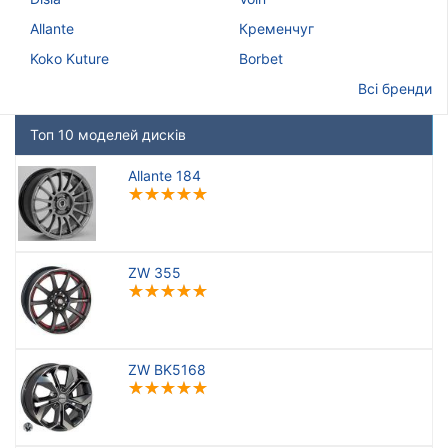
GT
Allante
Кременчуг
Aez
Koko Kuture
Borbet
Усі бренди
Всі бренди
Тип диска
Топ 10 моделей дисків
Allante 184
Скинути
Підібрати
ZW 355
ZW BK5168