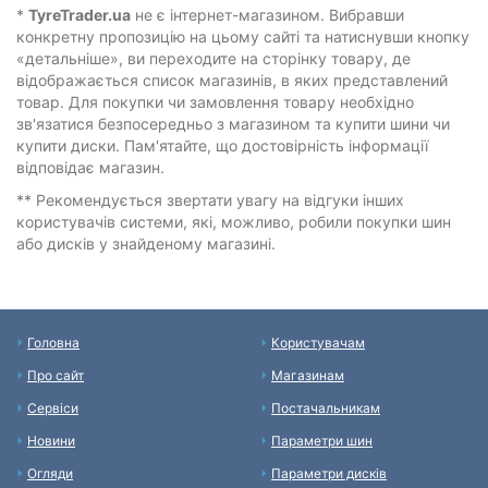
*
TyreTrader.ua
не є інтернет-магазином. Вибравши
конкретну пропозицію на цьому сайті та натиснувши кнопку
«детальніше», ви переходите на сторінку товару, де
відображається список магазинів, в яких представлений
товар. Для покупки чи замовлення товару необхідно
зв'язатися безпосередньо з магазином та купити шини чи
купити диски. Пам'ятайте, що достовірність інформації
відповідає магазин.
** Рекомендується звертати увагу на відгуки інших
користувачів системи, які, можливо, робили покупки шин
або дисків у знайденому магазині.
Головна
Користувачам
Про сайт
Магазинам
Сервіси
Постачальникам
Новини
Параметри шин
Огляди
Параметри дисків