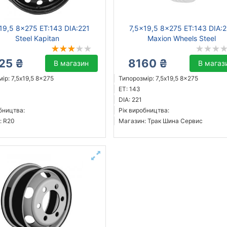
19,5 8x275 ET:143 DIA:221
7,5x19,5 8x275 ET:143 DIA:
Steel Kapitan
Maxion Wheels Steel
25 ₴
8160 ₴
В магазин
В магаз
ір: 7,5x19,5 8x275
Типорозмір: 7,5x19,5 8x275
ET: 143
DIA: 221
бництва:
Рік виробництва:
: R20
Магазин: Трак Шина Сервис