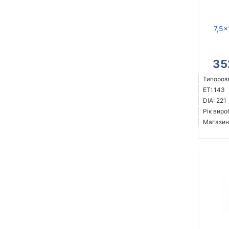
7,5x
35
Типорозм
ET: 143
DIA: 221
Рік виро
Магазин