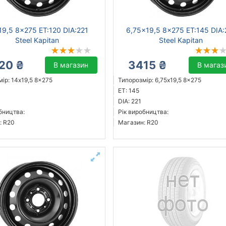
19,5 8x275 ET:120 DIA:221
6,75x19,5 8x275 ET:145 DIA:
Steel Kapitan
Steel Kapitan
20 ₴
3415 ₴
В магазин
В магаз
ір: 14x19,5 8x275
Типорозмір: 6,75x19,5 8x275
ET: 145
DIA: 221
бництва:
Рік виробництва:
: R20
Магазин: R20