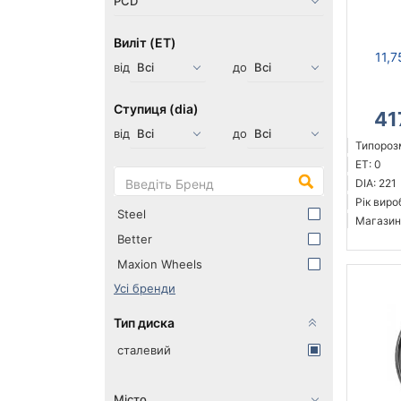
Виліт (ET)
11,7
від
до
Ступиця (dia)
41
від
до
Типорозм
ET: 0
DIA: 221
Рік виро
Steel
Магазин
Better
Maxion Wheels
Усі бренди
Тип диска
сталевий