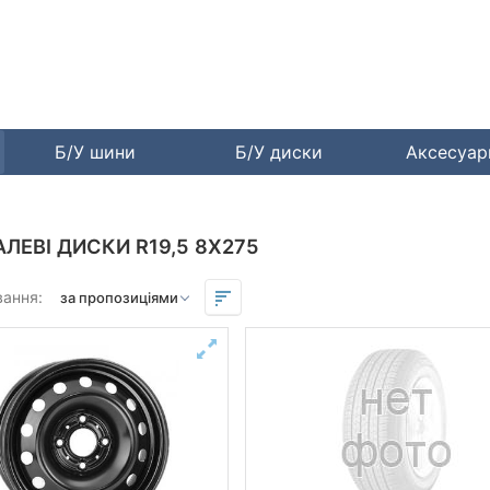
Б/У шини
Б/У диски
Аксесуа
АЛЕВІ ДИСКИ R19,5 8X275
вання: