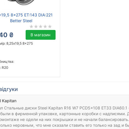
x19,5 8x275 ET:143 DIA:221
Better Steel
40 ₴
В магазин
ір: 8,25x19,5 8x275
бництва:
: R20
відгуки
l Kapitan
л Стальные диски Steel Kapitan R16 W7 PCD5x108 ET33 DIA60.1 (b
были в фирменной упаковке, картонные коробки с надписями. Да
омонтаже не одели на них покрышки и не начали балансировать
олько неровным, что мне сказали ставить его только на зад и б