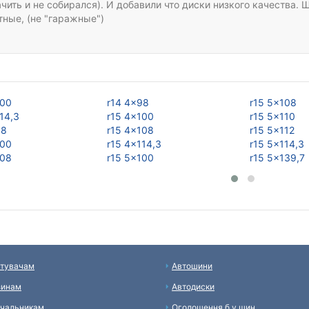
ачить и не собирался). И добавили что диски низкого качества
тные, (не "гаражные")
100
r14 4x98
r15 5x108
14,3
r15 4x100
r15 5x110
98
r15 4x108
r15 5x112
100
r15 4x114,3
r15 5x114,3
108
r15 5x100
r15 5x139,7
тувачам
Автошини
зинам
Автодиски
чальникам
Оголошення б у шин