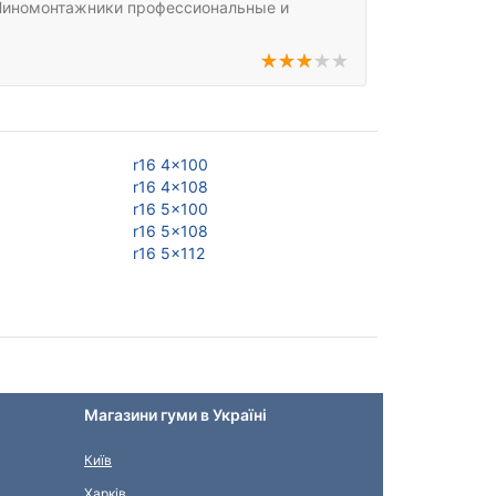
. Шиномонтажники профессиональные и
r16 4x100
r16 5x114,3
r16 4x108
r16 5x115
r16 5x100
r16 5x120
r16 5x108
r16 5x130
r16 5x112
r16 5x139,7
Магазини гуми в Україні
Київ
Харків