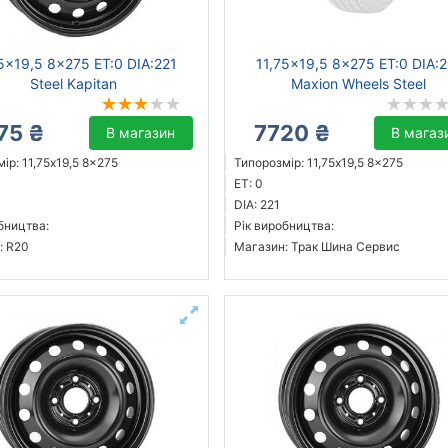
5x19,5 8x275 ET:0 DIA:221
11,75x19,5 8x275 ET:0 DIA:2
Steel Kapitan
Maxion Wheels Steel
75 ₴
7720 ₴
В магазин
В магаз
ір: 11,75x19,5 8x275
Типорозмір: 11,75x19,5 8x275
ET: 0
DIA: 221
бництва:
Рік виробництва:
: R20
Магазин: Трак Шина Сервис