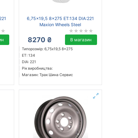
221
6,75x19,5 8x275 ET:134 DIA:221
Maxion Wheels Steel
8270 ₴
ин
В магазин
Типорозмір: 6,75x19,5 8x275
ET: 134
DIA: 221
Рік виробництва:
Магазин: Трак Шина Сервис