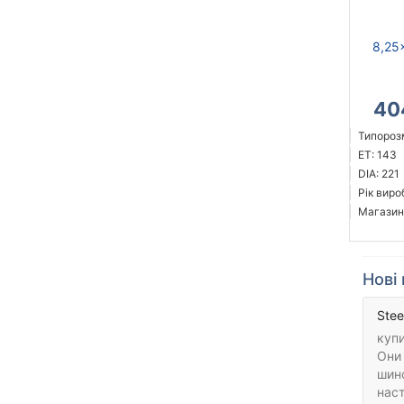
8,25
40
Типорозм
ET: 143
DIA: 221
Рік виро
Магазин
Нові 
Stee
купи
Они 
шин
наст