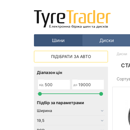
Шини
Диски
Диски
ПІДІБРАТИ ЗА АВТО
СТ
Діапазон цін
Сорту
від
до
Підбір за параметрами