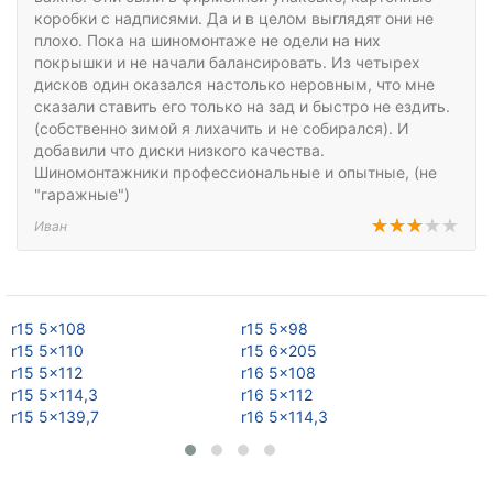
коробки с надписями. Да и в целом выглядят они не
плохо. Пока на шиномонтаже не одели на них
покрышки и не начали балансировать. Из четырех
дисков один оказался настолько неровным, что мне
сказали ставить его только на зад и быстро не ездить.
(собственно зимой я лихачить и не собирался). И
добавили что диски низкого качества.
Шиномонтажники профессиональные и опытные, (не
"гаражные")
Иван
r15 5x108
r15 5x98
r1
r15 5x110
r15 6x205
r1
r15 5x112
r16 5x108
r1
r15 5x114,3
r16 5x112
r1
r15 5x139,7
r16 5x114,3
r1