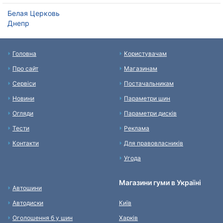
Белая Церковь
Днепр
Головна
Користувачам
Про сайт
Магазинам
Сервіси
Постачальникам
Новини
Параметри шин
Огляди
Параметри дисків
Тести
Реклама
Контакти
Для правовласників
Угода
Магазини гуми в Україні
Автошини
Автодиски
Київ
Оголошення б у шин
Харків