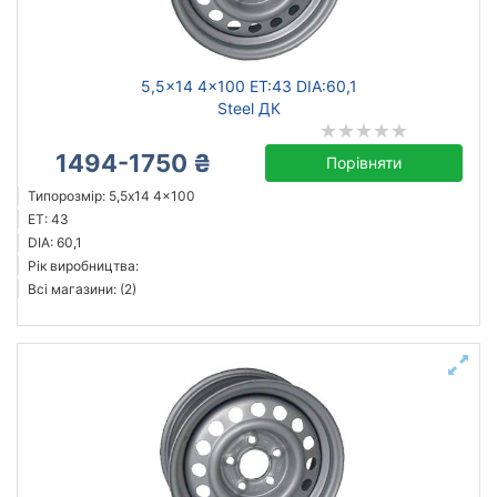
Ступиця (dia)
від
до
5,5x14 4x100 ET:43 DIA:60,1
Steel ДК
1494-1750 ₴
Порівняти
Steel
Типорозмір: 5,5x14 4x100
ALST (KFZ)
ET: 43
Magnetto
DIA: 60,1
Рік виробництва:
Кременчуг
Всі магазини: (2)
Усі бренди
Тип диска
кований
литий
сталевий