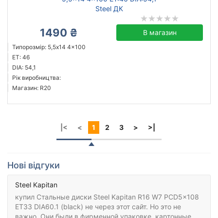
Steel ДК
1490 ₴
В магазин
Типорозмір: 5,5x14 4x100
ET: 46
DIA: 54,1
Рік виробництва:
Магазин: R20
|<
<
1
2
3
>
>|
Нові відгуки
Steel Kapitan
купил Стальные диски Steel Kapitan R16 W7 PCD5x108
ET33 DIA60.1 (black) не через этот сайт. Но это не
важно. Они были в фирменной упаковке, картонные