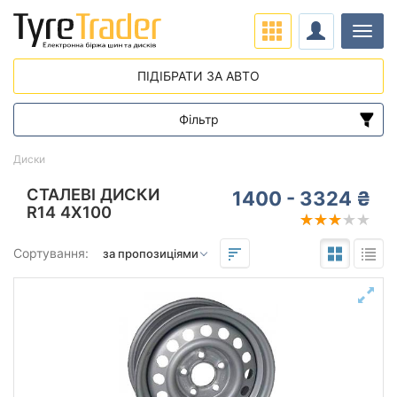
Навіг
ПІДІБРАТИ ЗА АВТО
Фільтр
Діапазон цін
Диски
від
до
СТАЛЕВІ ДИСКИ
1400 - 3324 ₴
R14 4X100
Підбір за параметрами
Сортування:
Виліт (ET)
від
до