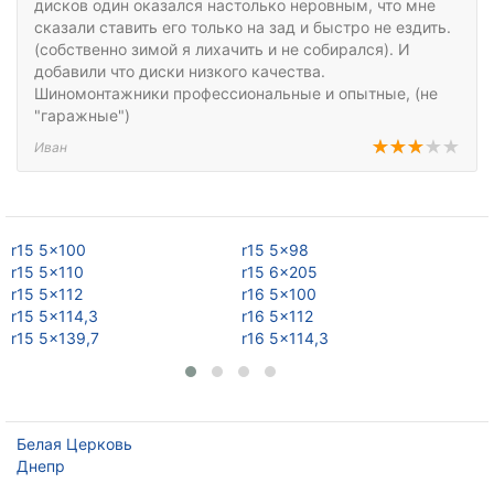
дисков один оказался настолько неровным, что мне
сказали ставить его только на зад и быстро не ездить.
(собственно зимой я лихачить и не собирался). И
добавили что диски низкого качества.
Шиномонтажники профессиональные и опытные, (не
"гаражные")
Иван
r15 5x100
r15 5x98
r1
r15 5x110
r15 6x205
r1
r15 5x112
r16 5x100
r1
r15 5x114,3
r16 5x112
r1
r15 5x139,7
r16 5x114,3
r1
Белая Церковь
Днепр