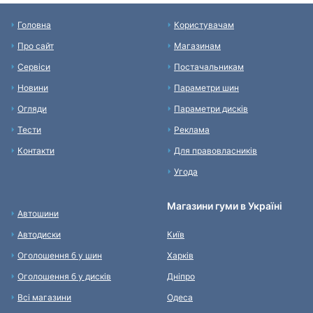
Головна
Користувачам
Про сайт
Магазинам
Сервіси
Постачальникам
Новини
Параметри шин
Огляди
Параметри дисків
Тести
Реклама
Контакти
Для правовласників
Угода
Магазини гуми в Україні
Автошини
Автодиски
Київ
Оголошення б у шин
Харків
Оголошення б у дисків
Дніпро
Всі магазини
Одеса