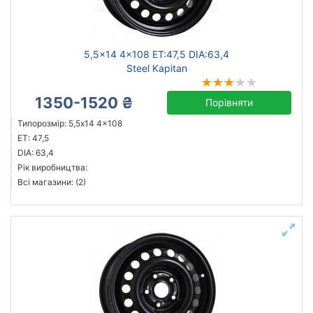
Ступиця (dia)
від
до
5,5x14 4x108 ET:47,5 DIA:63,4
Steel Kapitan
1350-1520 ₴
Порівняти
Steel
Типорозмір: 5,5x14 4x108
ALST (KFZ)
ET: 47,5
Magnetto
DIA: 63,4
Рік виробництва:
Усі бренди
Всі магазини: (2)
Тип диска
литий
сталевий