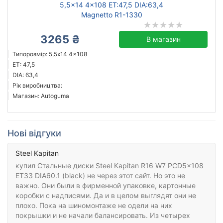
5,5x14 4x108 ET:47,5 DIA:63,4
Magnetto R1-1330
3265 ₴
В магазин
Типорозмір: 5,5x14 4x108
ET: 47,5
DIA: 63,4
Рік виробництва:
Магазин: Autoguma
Нові відгуки
Steel Kapitan
купил Стальные диски Steel Kapitan R16 W7 PCD5x108
ET33 DIA60.1 (black) не через этот сайт. Но это не
важно. Они были в фирменной упаковке, картонные
коробки с надписями. Да и в целом выглядят они не
плохо. Пока на шиномонтаже не одели на них
покрышки и не начали балансировать. Из четырех