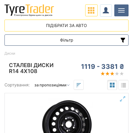
Навіг
ПІДІБРАТИ ЗА АВТО
Фільтр
Діапазон цін
Диски
від
до
СТАЛЕВІ ДИСКИ
1119 - 3381 ₴
R14 4X108
Підбір за параметрами
Сортування:
Виліт (ET)
від
до