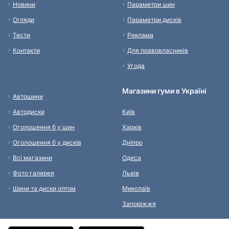
Новини
Параметри шин
Огляди
Параметри дисків
Тести
Реклама
Контакти
Для правовласників
Угода
Магазини гуми в Україні
Автошини
Автодиски
Київ
Оголошення б у шин
Харків
Оголошення б у дисків
Дніпро
Всі магазини
Одеса
Фото галерея
Львів
Шини та диски оптом
Миколаїв
Запоріжжя