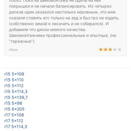
плохо. Пока на шиномонтаже не одели на них
покрышки и не начали балансировать. Из четырех
дисков один оказался настолько неровным, что мне
сказали ставить его только на зад и быстро не ездить.
(собственно зимой я лихачить и не собирался). И
добавили что диски низкого качества.
Шиномонтажники профессиональные и опытные, (не
"гаражные")
Иван
r15 5x108
r15 5x110
r15 5x112
r15 5x114,3
r15 5x139,7
r15 5x98
r15 6x205
r17 5x108
r17 5x112
r17 5x114,3