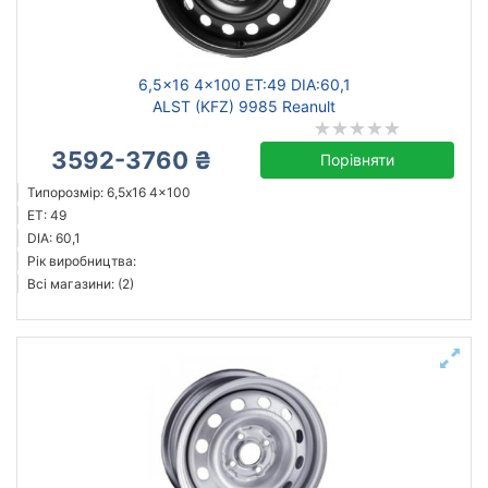
Ступиця (dia)
від
до
6,5x16 4x100 ET:49 DIA:60,1
ALST (KFZ) 9985 Reanult
3592-3760 ₴
Порівняти
Steel
Типорозмір: 6,5x16 4x100
ALST (KFZ)
ET: 49
Magnetto
DIA: 60,1
Рік виробництва:
Усі бренди
Всі магазини: (2)
Тип диска
кований
литий
сталевий