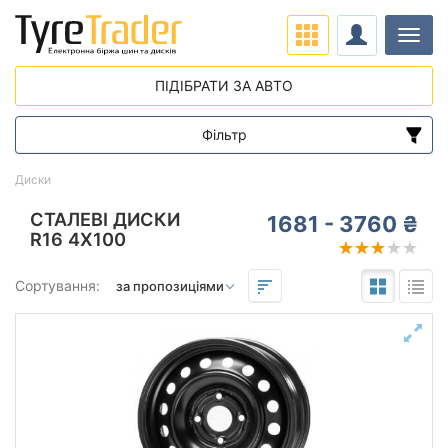
Навіг
ПІДІБРАТИ ЗА АВТО
Фільтр
Діапазон цін
Диски
від
до
СТАЛЕВІ ДИСКИ
1681 - 3760 ₴
R16 4X100
Підбір за параметрами
Сортування:
Виліт (ET)
від
до