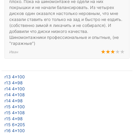
плохо. Пока на шиномонтаже не одели на них
покрышки и не начали балансировать. Из четырех
дисков один оказался настолько неровным, что мне
сказали ставить его только на зад и быстро не ездить.
(собственно зимой я лихачить и не собирался). И
добавили что диски низкого качества.
Шиномонтажники профессиональные и опытные, (не
"гаражные")
Иван
r13 4x100
r13 4x98
r14 4x100
r14 4x108
r14 4x98
r15 4x100
r15 4x108
r15 4x98
r15 6x205
r16 4x100