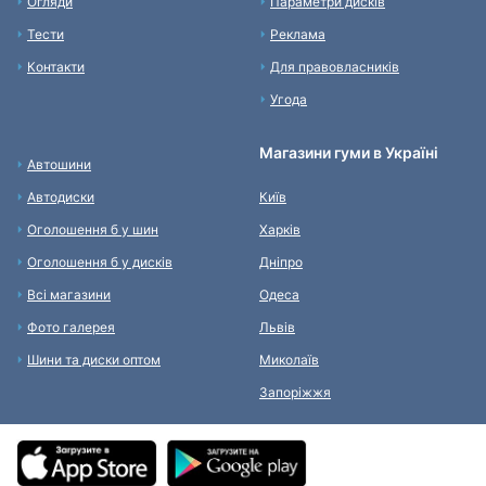
Огляди
Параметри дисків
Тести
Реклама
Контакти
Для правовласників
Угода
Магазини гуми в Україні
Автошини
Автодиски
Київ
Оголошення б у шин
Харків
Оголошення б у дисків
Дніпро
Всі магазини
Одеса
Фото галерея
Львів
Шини та диски оптом
Миколаїв
Запоріжжя