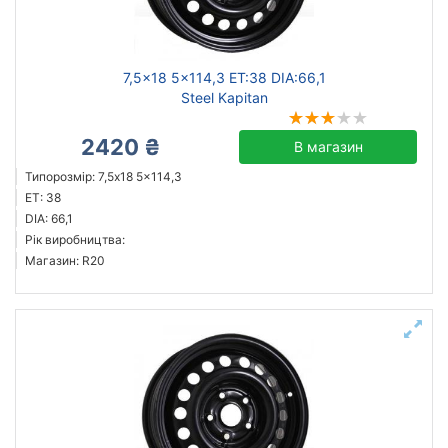
Ступиця (dia)
від
до
7,5x18 5x114,3 ET:38 DIA:66,1
Steel Kapitan
2420 ₴
В магазин
Steel
Типорозмір: 7,5x18 5x114,3
Усі бренди
ET: 38
DIA: 66,1
Тип диска
Рік виробництва:
кований
Магазин: R20
литий
сталевий
Скинути
Підібрати