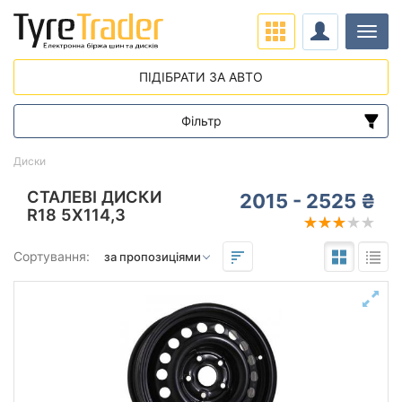
Навіг
ПІДІБРАТИ ЗА АВТО
Фільтр
Діапазон цін
Диски
від
до
СТАЛЕВІ ДИСКИ
2015 - 2525 ₴
R18 5X114,3
Підбір за параметрами
Сортування:
Виліт (ET)
від
до