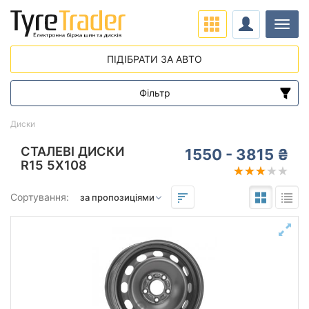
Навіг
ПІДІБРАТИ ЗА АВТО
Фільтр
Діапазон цін
Диски
від
до
СТАЛЕВІ ДИСКИ
1550 - 3815 ₴
R15 5X108
Підбір за параметрами
Сортування:
Виліт (ET)
від
до