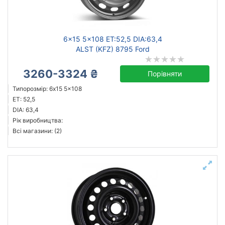
Ступиця (dia)
від
до
6x15 5x108 ET:52,5 DIA:63,4
ALST (KFZ) 8795 Ford
3260-3324 ₴
Порівняти
Steel
Типорозмір: 6x15 5x108
ALST (KFZ)
ET: 52,5
Magnetto
DIA: 63,4
Рік виробництва:
Евродиск
Всі магазини: (2)
Усі бренди
Тип диска
литий
сталевий