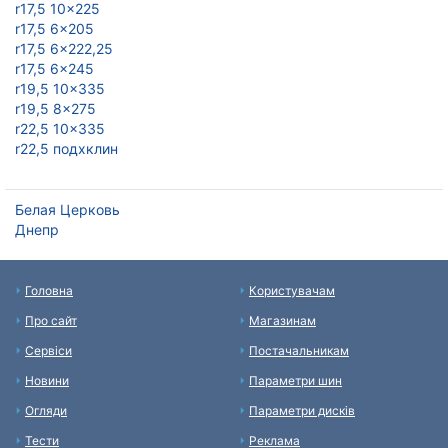
r17,5 10x225
r17,5 6x205
r17,5 6x222,25
r17,5 6x245
r19,5 10x335
r19,5 8x275
r22,5 10x335
r22,5 подxклин
Белая Церковь
Днепр
Головна
Користувачам
Про сайт
Магазинам
Сервіси
Постачальникам
Новини
Параметри шин
Огляди
Параметри дисків
Тести
Реклама