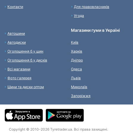
Контакти
Для правовласників
Угода
Магазини гуми в Україні
Автошини
Автодиски
Київ
Оголошення б у шин
Харків
Оголошення б у дисків
Дніпро
Всі магазини
Одеса
Фото галерея
Львів
Шини та диски оптом
Миколаїв
Запоріжжя
Copyright © 2010-2026 Tyretrader.ua. Всі права захищені.