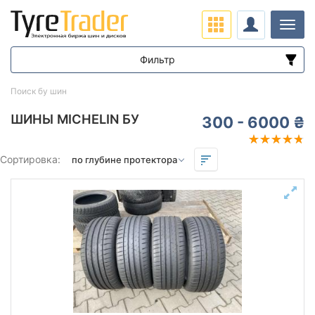
Нави
Фильтр
Диапазон цен
Поиск бу шин
от
до
ШИНЫ MICHELIN БУ
300 - 6000 ₴
Подбор по параметрам
Сортировка:
Сезон
Остаток протектора в мм.
от
до