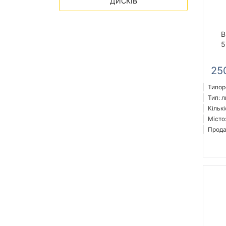
ДИСКІВ
B
5
25
Типоро
Тип: л
Кількі
Місто
Прода