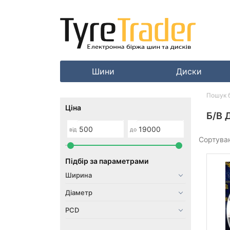
Шини
Диски
Пошук б
Ціна
Б/В
від
до
Сортува
Підбір за параметрами