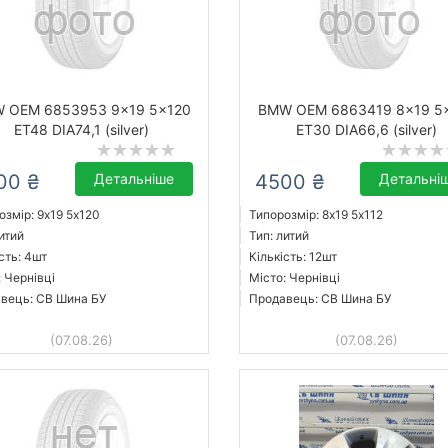
 OEM 6853953 9x19 5x120
BMW OEM 6863419 8x19 5
ET48 DIA74,1 (silver)
ET30 DIA66,6 (silver)
00 ₴
Детальніше
4500 ₴
Детальні
озмір: 9x19 5х120
Типорозмір: 8x19 5х112
итий
Тип: литий
сть: 4шт
Кількість: 12шт
: Чернівці
Місто: Чернівці
вець: СВ Шина БУ
Продавець: СВ Шина БУ
(07.08.26)
(07.08.26)