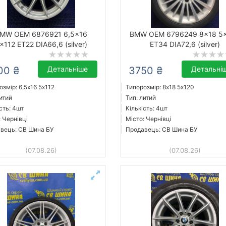
MW OEM 6876921 6,5x16
BMW OEM 6796249 8x18 5
x112 ET22 DIA66,6 (silver)
ET34 DIA72,6 (silver)
00 ₴
Детальніше
3750 ₴
Детальні
змір: 6,5x16 5х112
Типорозмір: 8x18 5х120
итий
Тип: литий
сть: 4шт
Кількість: 4шт
: Чернівці
Місто: Чернівці
вець: СВ Шина БУ
Продавець: СВ Шина БУ
(07.08.26)
(07.08.26)