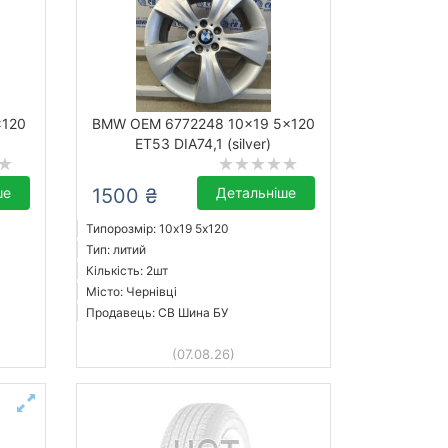
x120
BMW OEM 6772248 10x19 5x120
ET53 DIA74,1 (silver)
ше
1500 ₴
Детальніше
Типорозмір: 10x19 5х120
Тип: литий
Кількість: 2шт
Місто: Чернівці
Продавець: СВ Шина БУ
(07.08.26)