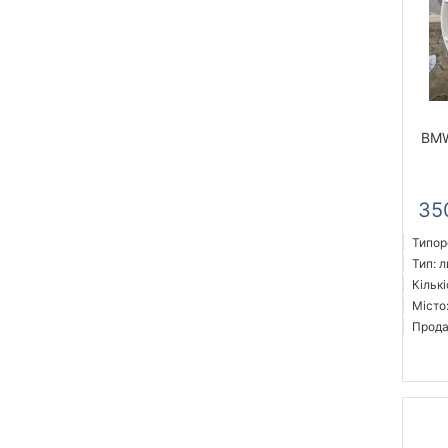
BMW
35
Типор
Тип: л
Кількі
Місто
Прода