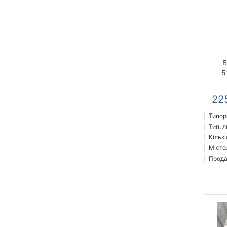
B
5
22
Типор
Тип: л
Кількі
Місто
Прода