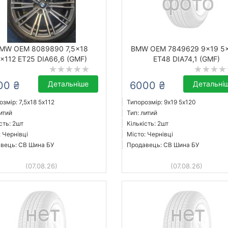
MW OEM 8089890 7,5x18
BMW OEM 7849629 9x19 5
x112 ET25 DIA66,6 (GMF)
ET48 DIA74,1 (GMF)
00 ₴
Детальніше
6000 ₴
Детальні
змір: 7,5x18 5х112
Типорозмір: 9x19 5х120
итий
Тип: литий
сть: 2шт
Кількість: 2шт
: Чернівці
Місто: Чернівці
вець: СВ Шина БУ
Продавець: СВ Шина БУ
(07.08.26)
(07.08.26)