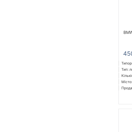
BMW
45
Типор
Тип: л
Кількі
Місто
Прода