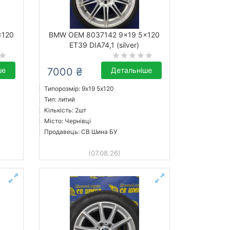
x120
BMW OEM 8037142 9x19 5x120
ET39 DIA74,1 (silver)
ше
7000 ₴
Детальніше
Типорозмір: 9x19 5х120
Тип: литий
Кількість: 2шт
Місто: Чернівці
Продавець: СВ Шина БУ
(07.08.26)