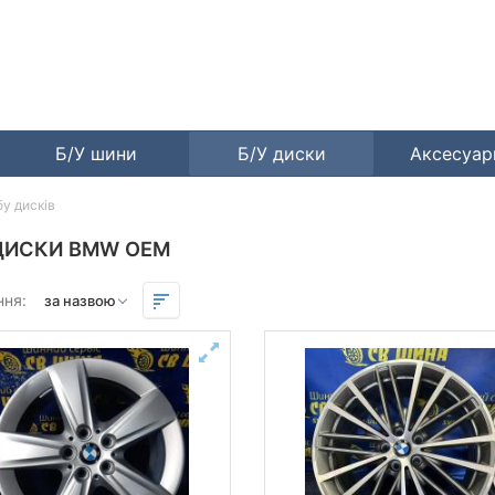
Б/У шини
Б/У диски
Аксесуа
у дисків
 ДИСКИ BMW OEM
ння: