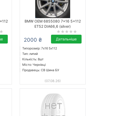
x112
BMW OEM 6855080 7x16 5x112
ET52 DIA66,6 (silver)
ше
2000 ₴
Детальніше
Типорозмір: 7x16 5х112
Тип: литий
Кількість: 8шт
Місто: Чернівці
Продавець: СВ Шина БУ
(07.08.26)