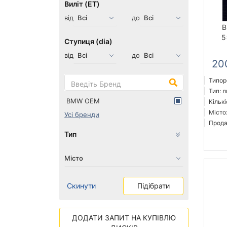
Виліт (ET)
від
до
B
5
Ступиця (dia)
від
до
20
Типоро
Тип: л
BMW OEM
Кількі
Місто
Усі бренди
Прода
Тип
Скинути
Підібрати
ДОДАТИ ЗАПИТ НА КУПІВЛЮ