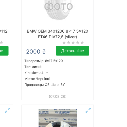
x112
BMW OEM 3401200 8x17 5x120
ET46 DIA72,6 (silver)
ше
2000 ₴
Детальніше
Типорозмір: 8x17 5х120
Тип: литий
Кількість: 4шт
Місто: Чернівці
Продавець: СВ Шина БУ
(07.08.26)