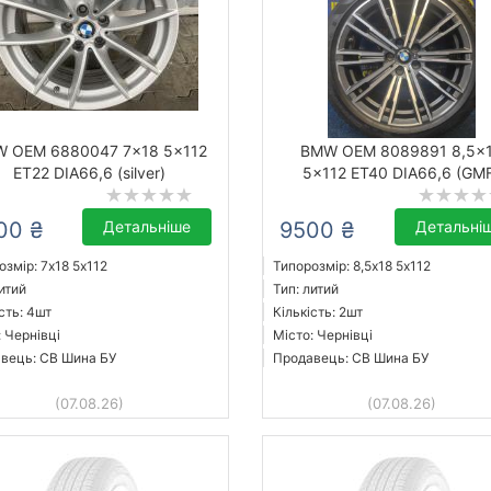
 OEM 6880047 7x18 5x112
BMW OEM 8089891 8,5x
ET22 DIA66,6 (silver)
5x112 ET40 DIA66,6 (GM
00 ₴
Детальніше
9500 ₴
Детальні
озмір: 7x18 5х112
Типорозмір: 8,5x18 5х112
итий
Тип: литий
сть: 4шт
Кількість: 2шт
: Чернівці
Місто: Чернівці
вець: СВ Шина БУ
Продавець: СВ Шина БУ
(07.08.26)
(07.08.26)