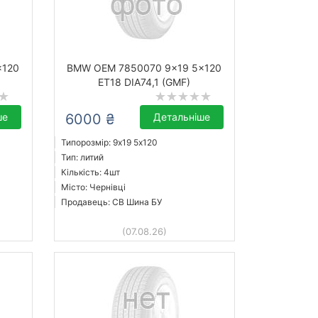
x120
BMW OEM 7850070 9x19 5x120
ET18 DIA74,1 (GMF)
ше
6000 ₴
Детальніше
Типорозмір: 9x19 5х120
Тип: литий
Кількість: 4шт
Місто: Чернівці
Продавець: СВ Шина БУ
(07.08.26)