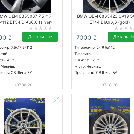
MW OEM 6855087 7,5x17
BMW OEM 6863423 9x19 5
x112 ET54 DIA66,6 (silver)
ET44 DIA66,6 (gold)
00 ₴
Детальніше
7000 ₴
Детальні
змір: 7,5x17 5х112
Типорозмір: 9x19 5х112
итий
Тип: литий
сть: 4шт
Кількість: 2шт
: Чернівці
Місто: Чернівці
вець: СВ Шина БУ
Продавець: СВ Шина БУ
(07.08.26)
(07.08.26)