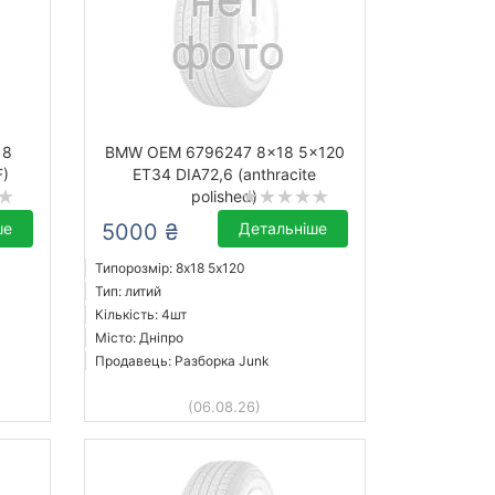
18
BMW OEM 6796247 8x18 5x120
F)
ET34 DIA72,6 (anthracite
polished)
ше
5000 ₴
Детальніше
Типорозмір: 8x18 5х120
Тип: литий
Кількість: 4шт
Місто: Дніпро
Продавець: Разборка Junk
(06.08.26)