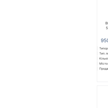
B
5
95
Типоро
Тип: л
Кількі
Місто
Прода