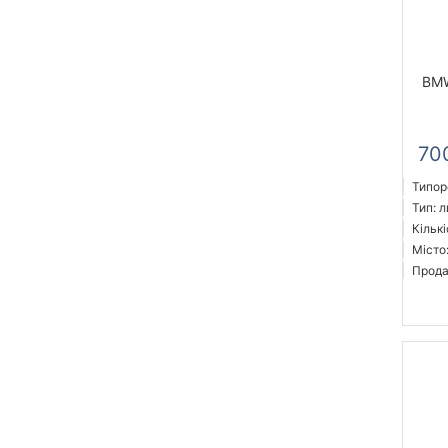
BMW
70
Типор
Тип: л
Кількі
Місто
Прода