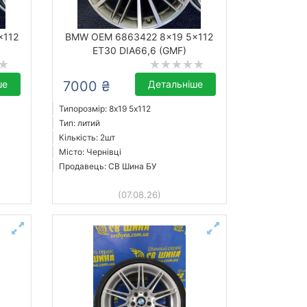
x112
BMW OEM 6863422 8x19 5x112
ET30 DIA66,6 (GMF)
ше
7000 ₴
Детальніше
Типорозмір: 8x19 5х112
Тип: литий
Кількість: 2шт
Місто: Чернівці
Продавець: СВ Шина БУ
(07.08.26)