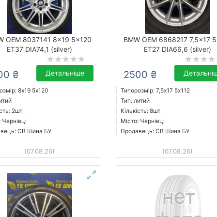
 OEM 8037141 8x19 5x120
BMW OEM 6868217 7,5x17 5
ET37 DIA74,1 (silver)
ET27 DIA66,6 (silver)
00 ₴
Детальніше
2500 ₴
Детальні
озмір: 8x19 5х120
Типорозмір: 7,5x17 5х112
итий
Тип: литий
сть: 2шт
Кількість: 8шт
: Чернівці
Місто: Чернівці
вець: СВ Шина БУ
Продавець: СВ Шина БУ
(07.08.26)
(07.08.26)