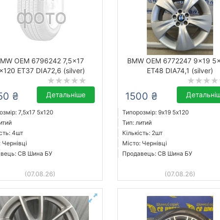
MW OEM 6796242 7,5x17
BMW OEM 6772247 9x19 5
x120 ET37 DIA72,6 (silver)
ET48 DIA74,1 (silver)
50 ₴
Детальніше
1500 ₴
Детальні
озмір: 7,5x17 5х120
Типорозмір: 9x19 5х120
итий
Тип: литий
сть: 4шт
Кількість: 2шт
: Чернівці
Місто: Чернівці
вець: СВ Шина БУ
Продавець: СВ Шина БУ
(07.08.26)
(07.08.26)