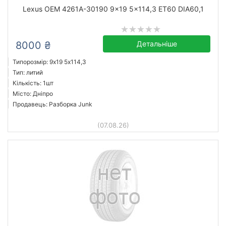
Lexus OEM 4261A-30190 9x19 5x114,3 ET60 DIA60,1
від
до
8000 ₴
Детальніше
Lexus OEM
Типорозмір: 9x19 5х114,3
Усі бренди
Тип: литий
Кількість: 1шт
Тип
Місто: Дніпро
Продавець: Разборка Junk
(07.08.26)
Скинути
Підібрати