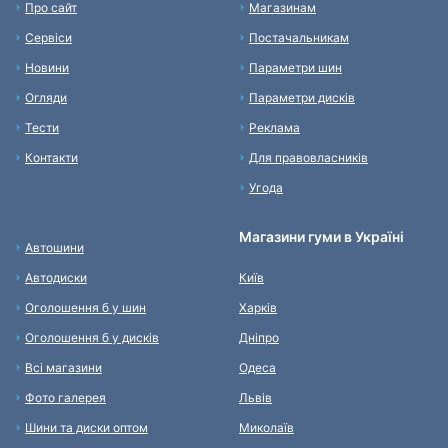
Про сайт
Магазинам
Сервіси
Постачальникам
Новини
Параметри шин
Огляди
Параметри дисків
Тести
Реклама
Контакти
Для правовласників
Угода
Магазини гуми в Україні
Автошини
Автодиски
Київ
Оголошення б у шин
Харків
Оголошення б у дисків
Дніпро
Всі магазини
Одеса
Фото галерея
Львів
Шини та диски оптом
Миколаїв