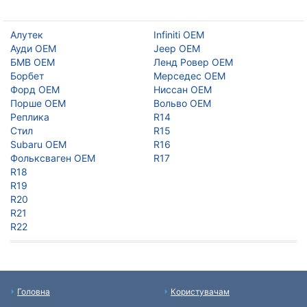
Алутек
Infiniti OEM
Ауди ОЕМ
Jeep OEM
БМВ ОЕМ
Ленд Ровер ОЕМ
Борбет
Мерседес ОЕМ
Форд ОЕМ
Ниссан ОЕМ
Порше ОЕМ
Вольво ОЕМ
Реплика
R14
Стил
R15
Subaru OEM
R16
Фольксваген ОЕМ
R17
R18
R19
R20
R21
R22
Головна
Користувачам