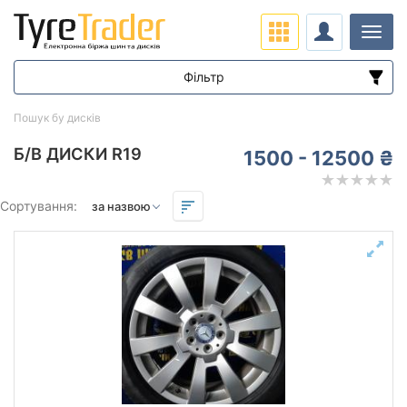
Навіг
Фільтр
Ціна
Пошук бу дисків
від
до
Б/В ДИСКИ R19
1500 - 12500 ₴
Підбір за параметрами
Сортування:
Виліт (ET)
від
до
Ступиця (dia)