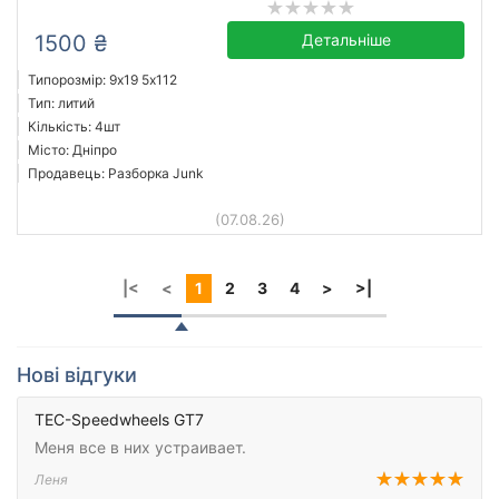
1500 ₴
Детальніше
Типорозмір: 9x19 5х112
Тип: литий
Кількість: 4шт
Місто: Дніпро
Продавець: Разборка Junk
(07.08.26)
|<
<
1
2
3
4
>
>|
Нові відгуки
TEC-Speedwheels GT7
Меня все в них устраивает.
Леня