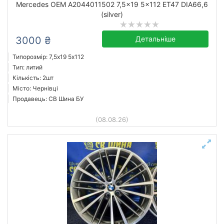
Mercedes OEM A2044011502 7,5x19 5x112 ET47 DIA66,6
від
до
(silver)
3000 ₴
Детальніше
Acura OEM
Типорозмір: 7,5x19 5х112
Тип: литий
Aez
Кількість: 2шт
Audi OEM
Місто: Чернівці
BMW OEM
Продавець: СВ Шина БУ
Borbet
(08.08.26)
Brock
Carmani
Emotion Wheels
Усі бренди
Тип