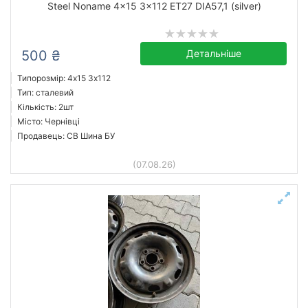
Steel Noname 4x15 3x112 ET27 DIA57,1 (silver)
від
до
500 ₴
Детальніше
Steel
Типорозмір: 4x15 3х112
Тип: сталевий
Усі бренди
Кількість: 2шт
Тип
Місто: Чернівці
Продавець: СВ Шина БУ
(07.08.26)
Скинути
Підібрати