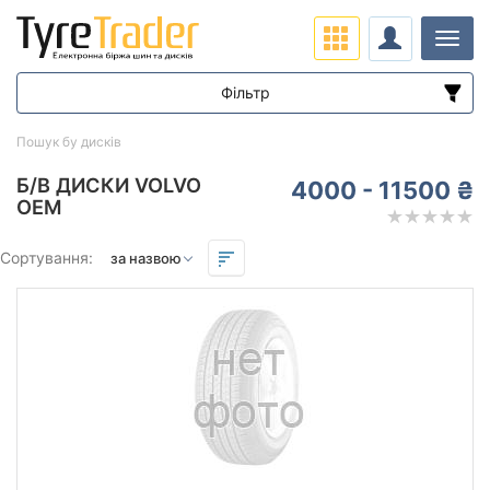
Навіг
Фільтр
Ціна
Пошук бу дисків
від
до
Б/В ДИСКИ VOLVO
4000 - 11500 ₴
OEM
Підбір за параметрами
Сортування:
Виліт (ET)
від
до
Ступиця (dia)