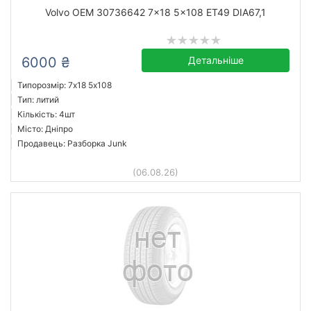
Volvo OEM 30736642 7x18 5x108 ET49 DIA67,1
від
до
6000 ₴
Детальніше
Volvo OEM
Типорозмір: 7x18 5х108
Усі бренди
Тип: литий
Кількість: 4шт
Тип
Місто: Дніпро
Продавець: Разборка Junk
(06.08.26)
Скинути
Підібрати