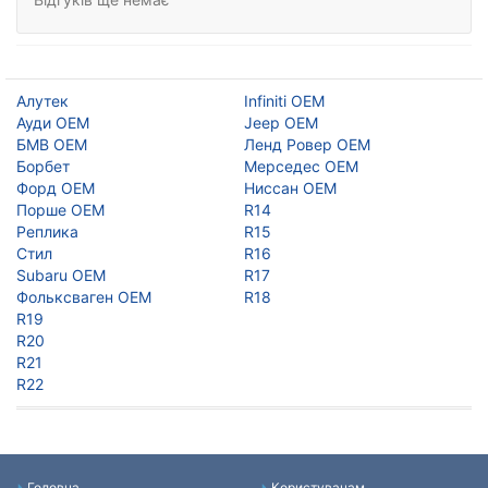
Алутек
Infiniti OEM
Ауди ОЕМ
Jeep OEM
БМВ ОЕМ
Ленд Ровер ОЕМ
Борбет
Мерседес ОЕМ
Форд ОЕМ
Ниссан ОЕМ
Порше ОЕМ
R14
Реплика
R15
Стил
R16
Subaru OEM
R17
Фольксваген ОЕМ
R18
R19
R20
R21
R22
Головна
Користувачам