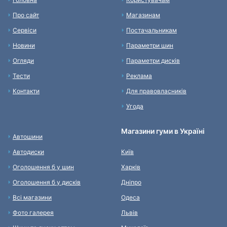
Про сайт
Магазинам
Сервіси
Постачальникам
Новини
Параметри шин
Огляди
Параметри дисків
Тести
Реклама
Контакти
Для правовласників
Угода
Магазини гуми в Україні
Автошини
Автодиски
Київ
Оголошення б у шин
Харків
Оголошення б у дисків
Дніпро
Всі магазини
Одеса
Фото галерея
Львів