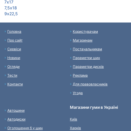
7х17
7,5х18
9х22,5
Головна
Користувачам
Про сайт
Магазинам
Сервіси
Постачальникам
Новини
Параметри шин
Огляди
Параметри дисків
Тести
Реклама
Контакти
Для правовласників
Угода
Магазини гуми в Україні
Автошини
Автодиски
Київ
Оголошення б у шин
Харків