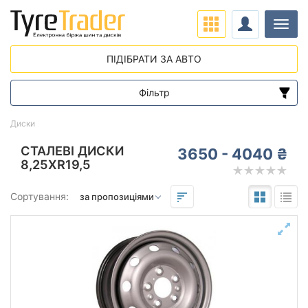
Навіг
ПІДІБРАТИ ЗА АВТО
Фільтр
Діапазон цін
Диски
від
до
СТАЛЕВІ ДИСКИ
3650 - 4040 ₴
8,25XR19,5
Підбір за параметрами
Сортування:
Виліт (ET)
від
до