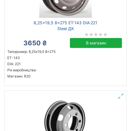
Ступиця (dia)
від
до
8,25x19,5 8x275 ET:143 DIA:221
Steel ДК
3650 ₴
В магазин
Steel
Типорозмір: 8,25x19,5 8x275
Better
ET: 143
Усі бренди
DIA: 221
Рік виробництва:
Тип диска
Магазин: R20
сталевий
Скинути
Підібрати