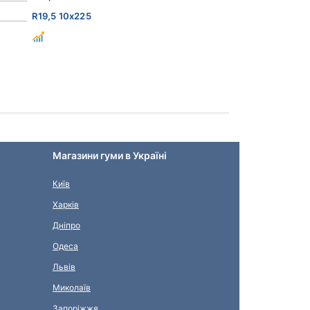
R19,5 10x225
Магазини гуми в Україні
Київ
Харків
Дніпро
Одеса
Львів
Миколаїв
Запоріжжя