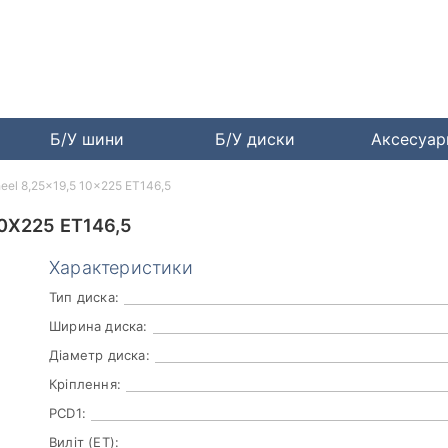
Б/У шини
Б/У диски
Аксесуа
eel 8,25x19,5 10x225 ET146,5
0X225 ET146,5
Характеристики
Тип диска:
Ширина диска:
Діаметр диска:
Кріплення:
PCD1:
Виліт (ET):