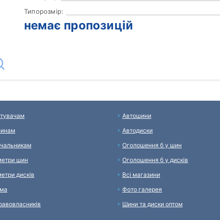
Типорозмір:
немає пропозицій
тувачам
Автошини
зинам
Автодиски
чальникам
Оголошення б у шин
етри шин
Оголошення б у дисків
етри дисків
Всі магазини
ама
Фото галерея
равовласників
Шини та диски оптом