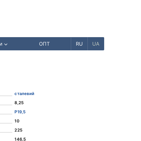
ри
ОПТ
RU
UA
сталевий
8,25
Р19,5
10
225
146,5