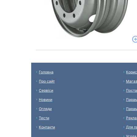
Головна
Корис
Про сайт
Мага
Сервіси
Поста
Новини
Парам
Огляди
Парам
Тести
Рекл
Контакти
Для п
Угода