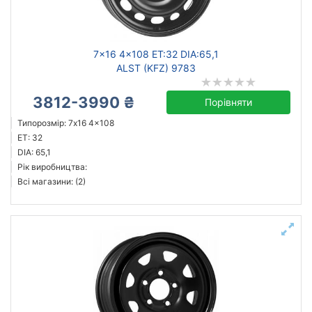
Ступиця (dia)
від
до
7x16 4x108 ET:32 DIA:65,1
ALST (KFZ) 9783
3812-3990 ₴
Порівняти
Steel
Типорозмір: 7x16 4x108
ALST (KFZ)
ET: 32
Dotz
DIA: 65,1
Рік виробництва:
Magnetto
Всі магазини: (2)
Усі бренди
Тип диска
кований
литий
сталевий