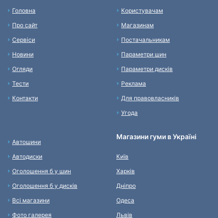
Головна
Користувачам
Про сайт
Магазинам
Сервіси
Постачальникам
Новини
Параметри шин
Огляди
Параметри дисків
Тести
Реклама
Контакти
Для правовласників
Угода
Магазини гуми в Україні
Автошини
Автодиски
Київ
Оголошення б у шин
Харків
Оголошення б у дисків
Дніпро
Всі магазини
Одеса
Фото галерея
Львів