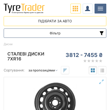
Навіг
ПІДІБРАТИ ЗА АВТО
Фільтр
Діапазон цін
Диски
від
до
СТАЛЕВІ ДИСКИ
3812 - 7455 ₴
7XR16
Підбір за параметрами
Сортування:
Виліт (ET)
від
до