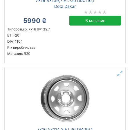
7x16 6x139,7 ET:-20 DIA:110,1
Dotz Dakar
5990 ₴
В магазин
Типорозмір: 7x16 6x139,7
ET: -20
DIA: 110,1
Рік виробництва:
Магазин: R20
7x16 5x114,3 ET:36 DIA:66,1