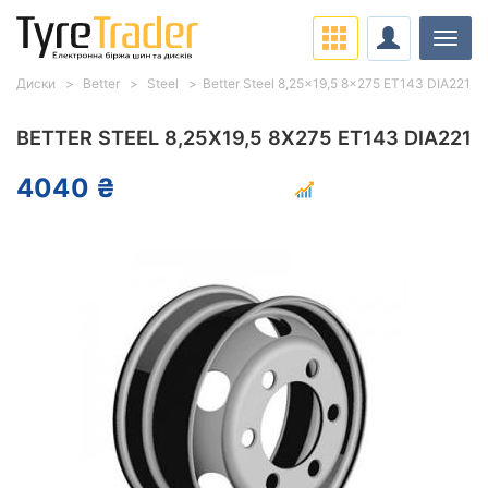
Навіг
Диски
Better
Steel
Better Steel 8,25x19,5 8x275 ET143 DIA221
BETTER STEEL 8,25X19,5 8X275 ET143 DIA221
4040 ₴