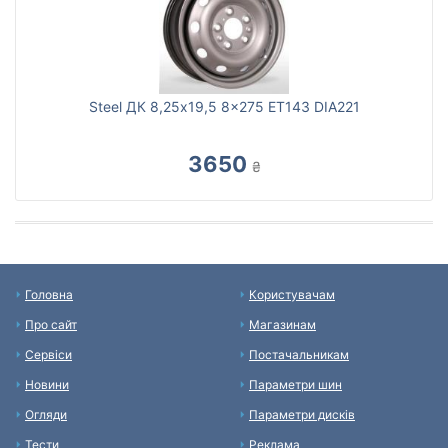
Steel ДК 8,25x19,5 8x275 ET143 DIA221
3650
₴
Головна
Користувачам
Про сайт
Магазинам
Сервіси
Постачальникам
Новини
Параметри шин
Огляди
Параметри дисків
Тести
Реклама