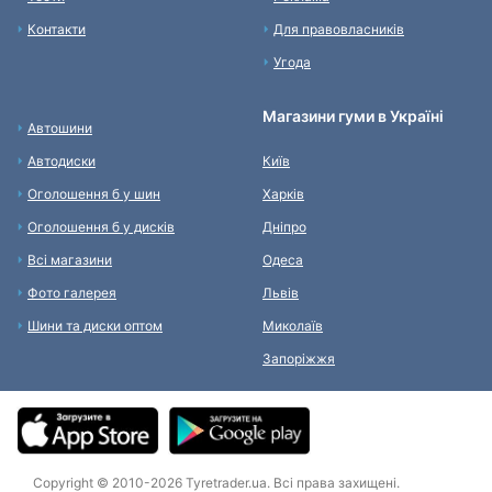
Контакти
Для правовласників
Угода
Магазини гуми в Україні
Автошини
Автодиски
Київ
Оголошення б у шин
Харків
Оголошення б у дисків
Дніпро
Всі магазини
Одеса
Фото галерея
Львів
Шини та диски оптом
Миколаїв
Запоріжжя
Copyright © 2010-2026 Tyretrader.ua. Всі права захищені.