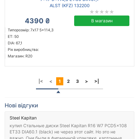
ALST (KFZ) 132200
4390 ₴
В магазин
Типорозмір: 7x17 5x114,3
ET: 50
DIA: 67,1
Рік виробництва:
Магазин: R20
|<
<
1
2
3
>
>|
Нові відгуки
Steel Kapitan
купил Стальные диски Steel Kapitan R16 W7 PCD5x108
ET33 DIA60.1 (black) не через этот сайт. Но это не
важно. Они были в фирменной упаковке, картонные