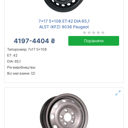
сталевий
7x17 5x108 ET:42 DIA:65,1
ALST (KFZ) 9036 Peugeot
Скинути
Підібрати
4197-4404 ₴
Порівняти
Типорозмір: 7x17 5x108
ET: 42
DIA: 65,1
Рік виробництва:
Всі магазини: (2)