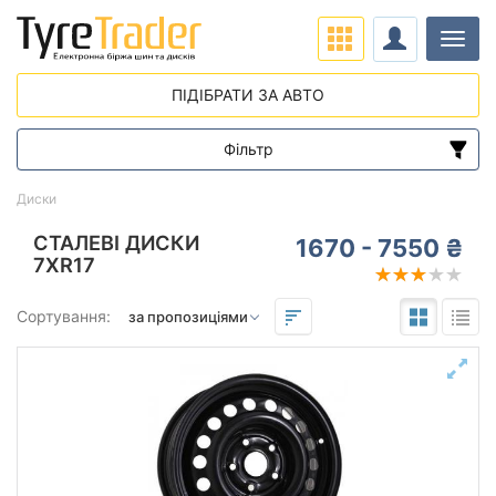
Навіг
ПІДІБРАТИ ЗА АВТО
Фільтр
Діапазон цін
Диски
від
до
СТАЛЕВІ ДИСКИ
1670 - 7550 ₴
7XR17
Підбір за параметрами
Сортування:
Виліт (ET)
від
до