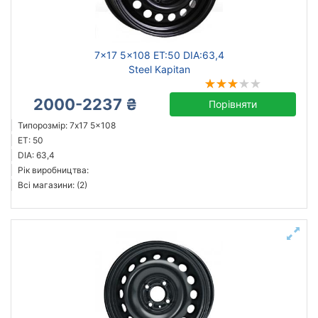
Ступиця (dia)
від
до
7x17 5x108 ET:50 DIA:63,4
Steel Kapitan
2000-2237 ₴
Порівняти
Steel
Типорозмір: 7x17 5x108
ALST (KFZ)
ET: 50
Dotz
DIA: 63,4
Рік виробництва:
Magnetto
Всі магазини: (2)
Nissan OEM
Wheel Metall
Усі бренди
Тип диска
кований
литий