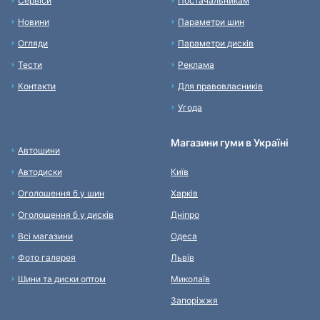
Сервіси
Постачальникам
Новини
Параметри шин
Огляди
Параметри дисків
Тести
Реклама
Контакти
Для правовласників
Угода
Магазини гуми в Україні
Автошини
Автодиски
Київ
Оголошення б у шин
Харків
Оголошення б у дисків
Дніпро
Всі магазини
Одеса
Фото галерея
Львів
Шини та диски оптом
Миколаїв
Запоріжжя