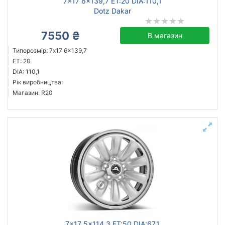
7x17 6x139,7 ET:20 DIA:110,1
Dotz Dakar
7550 ₴
В магазин
Типорозмір: 7x17 6x139,7
ET: 20
DIA: 110,1
Рік виробництва:
Магазин: R20
7x17 5x114,3 ET:50 DIA:67,1