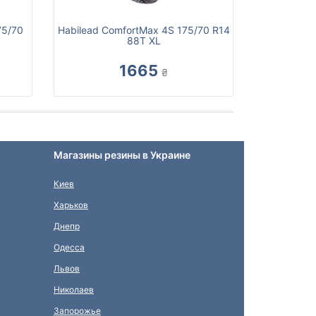
75/70
Habilead ComfortMax 4S 175/70 R14
88T XL
1665
₴
Магазины резины в Украине
Киев
Харьков
Днепр
Одесса
Львов
Николаев
Запорожье