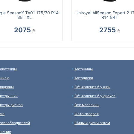
ngle SeasonX TA01 175/70 R14
Uniroyal AllSeason Expert 2 1
88T XL
R14 84T
2075
2755
₴
₴
ователям
Автошины
зинам
Автодиски
авщикам
Объявления б у шин
метры шин
Объявления б у дисков
етры дисков
Все магазины
ама
Фото галерея
равообладателей
Шины и диски оптом
ашение