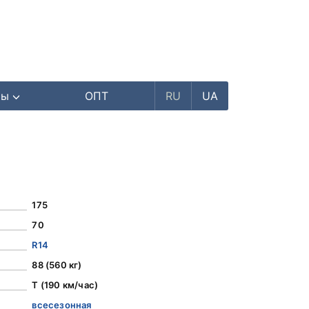
ры
ОПТ
RU
UA
175
70
R14
88 (560 кг)
T (190 км/час)
всесезонная