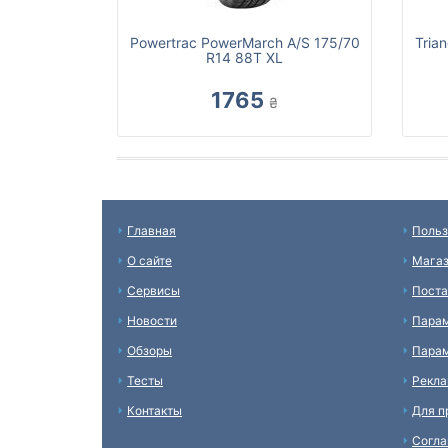
Powertrac PowerMarch A/S 175/70
Tria
R14 88T XL
1765
₴
Главная
Польз
О сайте
Мага
Сервисы
Пост
Новости
Пара
Обзоры
Парам
Тесты
Рекл
Контакты
Для п
Согл