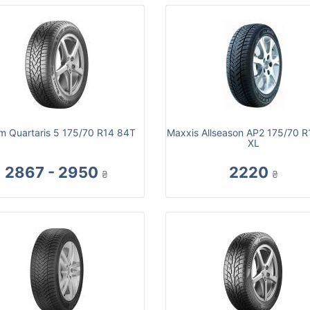
m Quartaris 5 175/70 R14 84T
Maxxis Allseason AP2 175/70 
XL
2867 - 2950
2220
₴
₴