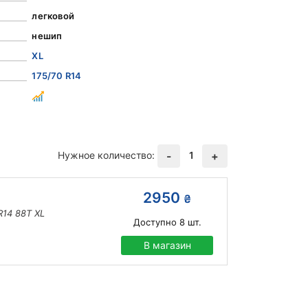
легковой
нешип
XL
175/70 R14
Нужное количество:
1
-
+
2950
₴
R14 88T XL
Доступно
8
шт.
В магазин