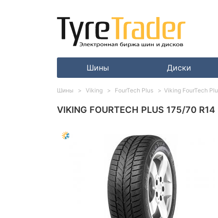
Шины
Диски
Шины
Viking
FourTech Plus
Viking FourTech Pl
VIKING FOURTECH PLUS 175/70 R14