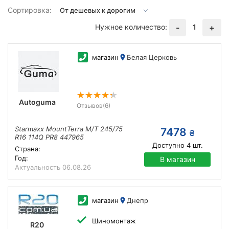
Сортировка:
Нужное количество:
1
-
+
магазин
Белая Церковь
Autoguma
Отзывов
(6)
Starmaxx MountTerra M/T 245/75
7478
₴
R16 114Q PR8 447965
Доступно
4
шт.
Страна:
Год:
В магазин
Актуальность
06.08.26
магазин
Днепр
Шиномонтаж
R20