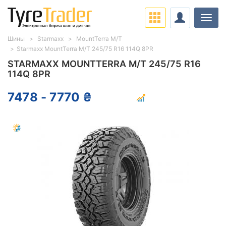
Нави
Шины
Starmaxx
MountTerra M/T
Starmaxx MountTerra M/T 245/75 R16 114Q 8PR
STARMAXX MOUNTTERRA M/T 245/75 R16
114Q 8PR
7478 - 7770 ₴