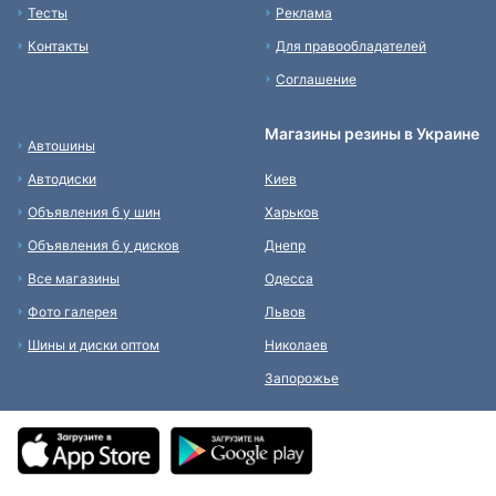
Тесты
Реклама
Контакты
Для правообладателей
Соглашение
Магазины резины в Украине
Автошины
Автодиски
Киев
Объявления б у шин
Харьков
Объявления б у дисков
Днепр
Все магазины
Одесса
Фото галерея
Львов
Шины и диски оптом
Николаев
Запорожье