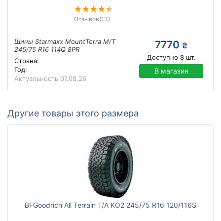
Отзывов
(13)
Шины Starmaxx MountTerra M/T
7770
₴
245/75 R16 114Q 8PR
Доступно
8
шт.
Страна:
Год:
В магазин
Актуальность
07.08.26
Другие товары этого размера
BFGoodrich All Terrain T/A KO2 245/75 R16 120/116S