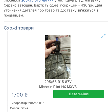
:model_ua
205/55 р15 летняя
у місті Днепр від магазину
Сервис автошин. Вартість однієї покришки - 430грн. Для
уточнення деталей про товар та доставку зв'яжіться з
продавцем.
Схожі товари
205/55 R15 87V
Michelin Pilot HX MXV3
1700 ₴
Детальніше
Типорозмір: 205/55 R15
Сезон: літня