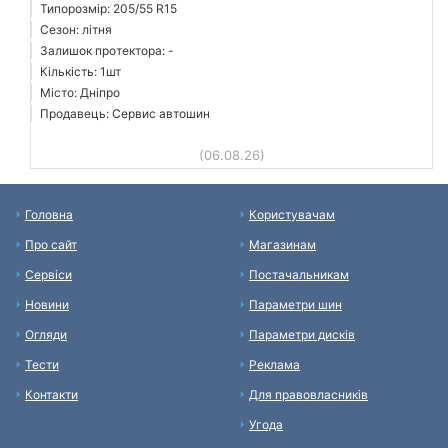
Типорозмір: 205/55 R15
Сезон: літня
Залишок протектора: -
Кількість: 1шт
Місто: Дніпро
Продавець: Сервис автошин
(06.08.26)
Головна
Користувачам
Про сайт
Магазинам
Сервіси
Постачальникам
Новини
Параметри шин
Огляди
Параметри дисків
Тести
Реклама
Контакти
Для правовласників
Угода