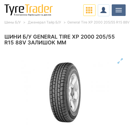
Навіг
Шины Б/У
Дженерал Тайр Б/У
General Tire XP 2000 205/55 R15 88V
ШИНИ Б/У GENERAL TIRE XP 2000 205/55
R15 88V ЗАЛИШОК ММ