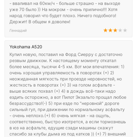
- вваливал на 60км/ч - больше страшно - на выходе
уже 70 было )) На мокром - очень прилично!!! Хотя
народ говорил что будет плохо. Ничего подобного!
Держит! В общем я доволен!
Геннадий
Yokohama A520
Купил новую, поставил на Форд Сиерру с достаточно
резвым движком. К настоящему моменту откатал
более месяца, тысячи 4-5 км. Вот мои впечатления: 1)
очень хорошая управляемость в поворотах (+) 2)
неожиданная мягкость при проезде неровностей, но
жесткость в поворотах (+) 3) на голом асфальте -
выше всяких похвал (+) 4) в дождь всё-таки надо
ездить осторожно, а вот Пилот Экзальто прощал любое
безрассудство!(-) 5) при езде по "неровной" дороге
сильный гул, при движении по нормальному асфальту
- очень неплохо.(+) 6) очень мягкая - на ощупь,
соответственно, быстро изотрется, а если тормознешь
в юз на асфальте, едущие сзади машины скажут
спасибо за клубы дыма из под катков )) (+) 7) внешний