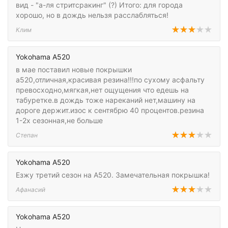
вид - "а-ля стритсракинг" (?) Итого: для города
хорошо, но в дождь нельзя расслабляться!
Клим
Yokohama A520
в мае поставил новые покрышки
а520,отличная,красивая резина!!!по сухому асфальту
превосходно,мягкая,нет ощущения что едешь на
табуретке.в дождь тоже нареканий нет,машину на
дороге держит.изос к сентябрю 40 процентов.резина
1-2х сезонная,не больше
Степан
Yokohama A520
Езжу третий сезон на А520. Замечательная покрышка!
Афанасий
Yokohama A520