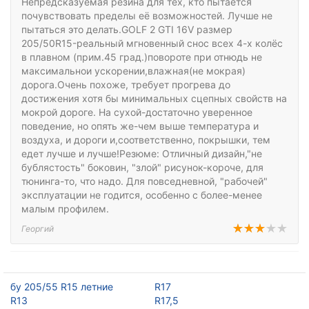
Непредсказуемая резина для тех, кто пытается
почувствовать пределы её возможностей. Лучше не
пытаться это делать.GOLF 2 GTI 16V размер
205/50R15-реальный мгновенный снос всех 4-х колёс
в плавном (прим.45 град.)повороте при отнюдь не
максимальнои ускорении,влажная(не мокрая)
дорога.Очень похоже, требует прогрева до
достижения хотя бы минимальных сцепных свойств на
мокрой дороге. На сухой-достаточно уверенное
поведение, но опять же-чем выше температура и
воздуха, и дороги и,соответственно, покрышки, тем
едет лучше и лучше!Резюме: Отличный дизайн,"не
бублястость" боковин, "злой" рисунок-короче, для
тюнинга-то, что надо. Для повседневной, "рабочей"
эксплуатации не годится, особенно с более-менее
малым профилем.
Георгий
бу 205/55 R15 летние
R17
R13
R17,5