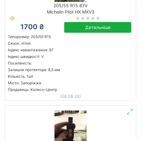
205/55 R15 87V
Michelin Pilot HX MXV3
Bridgestone
1700 ₴
Детальніше
Continental
Типорозмір: 205/55 R15
Falken
Сезон: літня
Індекс навантаження: 87
Fate
Індекс швидкості: V
Fulda
Посиленість:
General Tire
Залишок протектора: 8,5 мм
Кількість: 1шт
Michelin
Місто: Запоріжжя
Pirelli
Продавець: Колесо-Центр
Усі бренди
(08.08.26)
Скинути
Підібрати