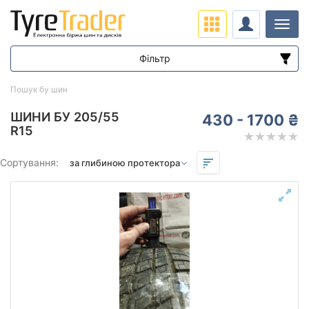
Навіг
Фільтр
Діапазон цін
Пошук бу шин
від
до
ШИНИ БУ 205/55
430 - 1700 ₴
R15
Підбір за параметрами
Сортування:
Сезон
Залишок протектора мм.
від
до