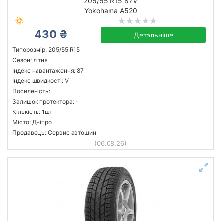
205/55 R15 87V
Yokohama A520
430 ₴
Детальніше
Типорозмір: 205/55 R15
Сезон: літня
Індекс навантаження: 87
Індекс швидкості: V
Посиленість:
Залишок протектора: -
Кількість: 1шт
Місто: Дніпро
Продавець: Сервис автошин
(06.08.26)