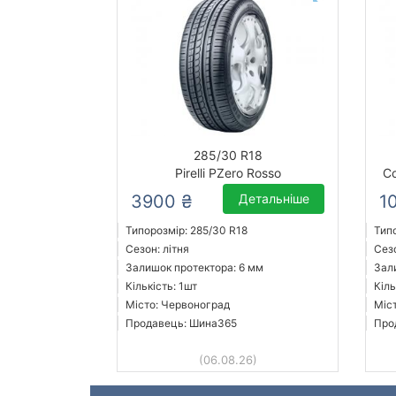
285/30 R18
Pirelli PZero Rosso
Co
3900 ₴
Детальніше
1
Типорозмір: 285/30 R18
Тип
Сезон: літня
Сезо
Залишок протектора: 6 мм
Зал
Кількість: 1шт
Кіль
Місто: Червоноград
Міст
Продавець: Шина365
Про
(06.08.26)