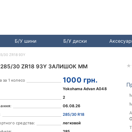
Б/У шини
Б/У диски
Аксесуа
5/30 ZR18 93Y
 285/30 ZR18 93Y ЗАЛИШОК ММ
1000
грн.
а за 1 колесо
П
Yokohama Advan A048
М
2
М
вання
:
06.08.26
А
:
285/30 R18
О
ортного средства:
легковой
Т
офиля:
285