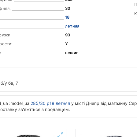
П
филя:
30
К
18
летняя
рузки:
93
рости:
Y
:
нешип
/у бв, 7
d_ua :model_ua
285/30 р18 летняя
у місті Днепр від магазину Сер
доставку зв'яжіться з продавцем.