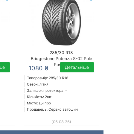
285/30 R18
Bridgestone Potenza S-02 Pole
Position
іше
1080 ₴
Детальніше
Типорозмір: 285/30 R18
Сезон: літня
Залишок протектора: -
Кількість: 2шт
Місто: Дніпро
Продавець: Сервис автошин
(06.08.26)