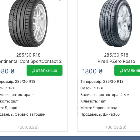
285/30 R18
285/30 R18
ntinental ContiSportContact 2
Pirelli PZero Rosso
080 ₴
Детальніше
1800 ₴
Детальн
орозмір: 285/30 R18
Типорозмір: 285/30 R18
н: літня
Сезон: літня
ишок протектора: -
Залишок протектора: 4 мм
кість: 2шт
Кількість: 1шт
о: Дніпро
Місто: Червоноград
давець: Сервис автошин
Продавець: Шина365
(06.08.26)
(06.08.26)