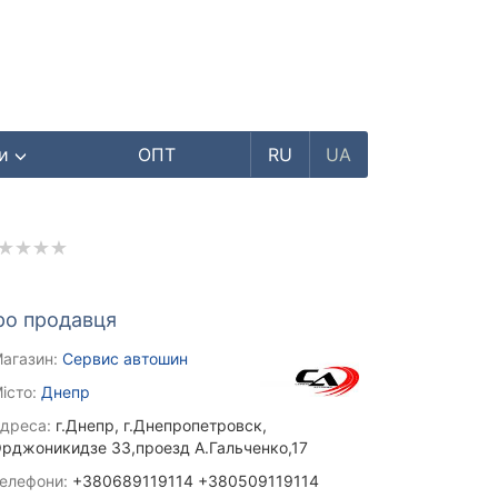
ри
ОПТ
RU
UA
ро продавця
агазин:
Сервис автошин
істо:
Днепр
дреса:
г.Днепр, г.Днепропетровск,
рджоникидзе 33,проезд А.Гальченко,17
елефони:
+380689119114 +380509119114