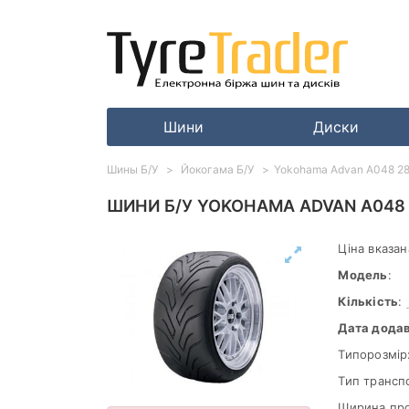
Шини
Диски
Шины Б/У
Йокогама Б/У
Yokohama Advan A048 28
ШИНИ Б/У YOKOHAMA ADVAN A048
Ціна вказан
Модель
:
Кількість
:
Дата дода
Типорозмір
Тип трансп
Ширина пр