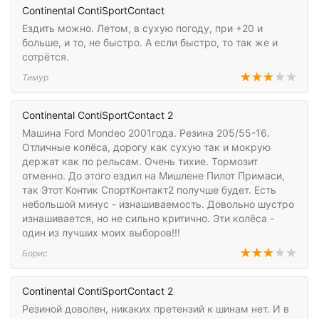
Continental ContiSportContact
Ездить можно. Летом, в сухую погоду, при +20 и
больше, и то, не быстро. А если быстро, то так же и
сотрётся.
Тимур
Continental ContiSportContact 2
Машина Ford Mondeo 2001года. Резина 205/55-16.
Отличные колёса, дорогу как сухую так и мокрую
держат как по рельсам. Очень тихие. Тормозит
отменно. До этого ездил на Мишлене Пилот Примаси,
так Этот Контик СпортКонтакт2 получше будет. Есть
небольшой минус - изнашиваемость. Довольно шустро
изнашивается, но не сильно критично. Эти колёса -
один из лучших моих выборов!!!
Борис
Continental ContiSportContact 2
Резиной доволен, никаких претензий к шинам нет. И в