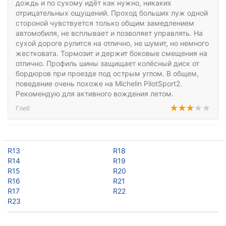
дождь и по сухому идёт как нужно, никаких
отрицательных ощущений. Проход больших луж одной
стороной чувствуется только общим замедлением
автомобиля, не всплывает и позволяет управлять. На
сухой дороге рулится на отлично, не шумит, но немного
жестковата. Тормозит и держит боковые смещения на
отлично. Профиль шины защищает колёсный диск от
бордюров при проезде под острым углом. В общем,
поведение очень похоже на Michelin PilotSport2.
Рекомендую для активного вождения летом.
Глеб
R13
R18
R14
R19
R15
R20
R16
R21
R17
R22
R23