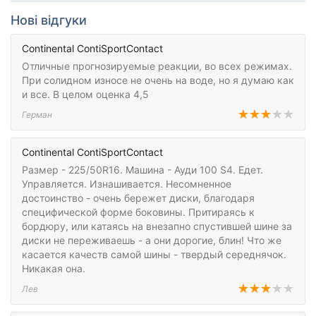
Нові відгуки
Continental ContiSportContact
Отличные прогнозируемые реакции, во всех режимах.
При солидном износе не очень на воде, но я думаю как
и все. В целом оценка 4,5
Герман
Continental ContiSportContact
Размер - 225/50R16. Машина - Ауди 100 S4. Едет.
Управляется. Изнашивается. Несомненное
достоинство - очень бережет диски, благодаря
специфической форме боковины. Притираясь к
бордюру, или катаясь на внезапно спустившей шине за
диски не переживаешь - а они дорогие, блин! Что же
касается качеств самой шины - твердый середнячок.
Никакая она.
Лев