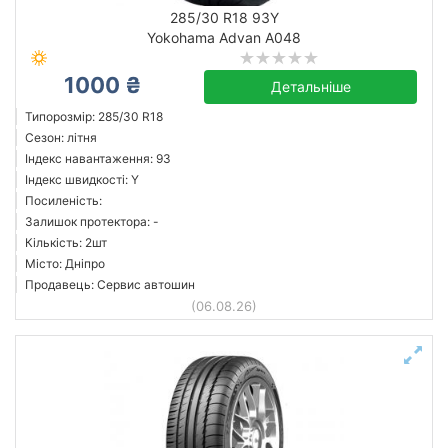
285/30 R18 93Y
від
до
Yokohama Advan A048
1000 ₴
Детальніше
Bridgestone
Типорозмір: 285/30 R18
Сезон: літня
Continental
Індекс навантаження: 93
Michelin
Індекс швидкості: Y
Pirelli
Посиленість:
Залишок протектора: -
Yokohama
Кількість: 2шт
Усі бренди
Місто: Дніпро
Продавець: Сервис автошин
(06.08.26)
Скинути
Підібрати