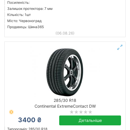
Посиленість:
Залишок протектора: 7 мм
Кількість: 1шт
Місто: Червоноград
Продавець: Шина365
(06.08.26)
285/30 R18
Continental ExtremeContact DW
3400 ₴
Детальніше
Типорозмір: 285/30 R18