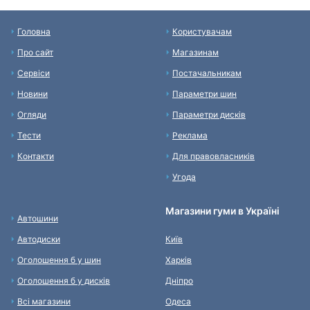
Головна
Користувачам
Про сайт
Магазинам
Сервіси
Постачальникам
Новини
Параметри шин
Огляди
Параметри дисків
Тести
Реклама
Контакти
Для правовласників
Угода
Магазини гуми в Україні
Автошини
Автодиски
Київ
Оголошення б у шин
Харків
Оголошення б у дисків
Дніпро
Всі магазини
Одеса