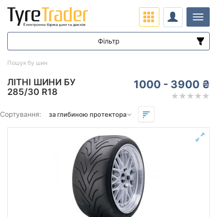
Навіг
Фільтр
Діапазон цін
Пошук бу шин
від
до
ЛІТНІ ШИНИ БУ
1000 - 3900 ₴
285/30 R18
Підбір за параметрами
Сортування:
Сезон
літня
Залишок протектора мм.