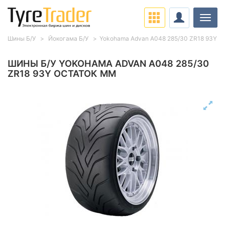
Нави
Шины Б/У
Йокогама Б/У
Yokohama Advan A048 285/30 ZR18 93Y
ШИНЫ Б/У YOKOHAMA ADVAN A048 285/30
ZR18 93Y ОСТАТОК ММ