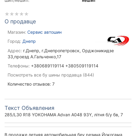
Шип/нешип:
нешип
О продавце
Магазин:
Сервис автошин
Город:
Днепр
Адрес:
г.Днепр, г.Днепропетровск, Орджоникидзе
33,проезд А.Гальченко,17
Телефоны:
+380689119114 +380509119114
Посмотреть все бу шины продавца (844)
Количество отзывов: 7
Текст Объявления
285/L30 R18 YOKOHAMA Advan A048 93Y, літня б/у бв, 7
В продаже летняя автомобильная беу резина Йокогама