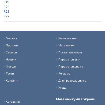
R19
R20
R21
R22
Головна
Користувачам
Про сайт
Магазинам
Сервіси
Постачальникам
Новини
Параметри шин
Огляди
Параметри дисків
Тести
Реклама
Контакти
Для правовласників
Угода
Магазини гуми в Україні
Автошини