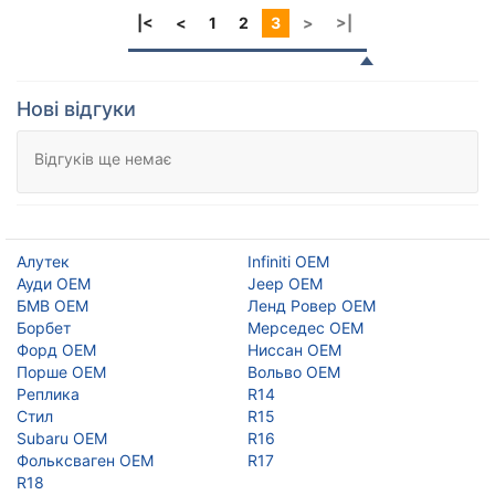
|<
<
1
2
3
>
>|
Нові відгуки
Відгуків ще немає
Алутек
Infiniti OEM
Ауди ОЕМ
Jeep OEM
БМВ ОЕМ
Ленд Ровер ОЕМ
Борбет
Мерседес ОЕМ
Форд ОЕМ
Ниссан ОЕМ
Порше ОЕМ
Вольво ОЕМ
Реплика
R14
Стил
R15
Subaru OEM
R16
Фольксваген ОЕМ
R17
R18