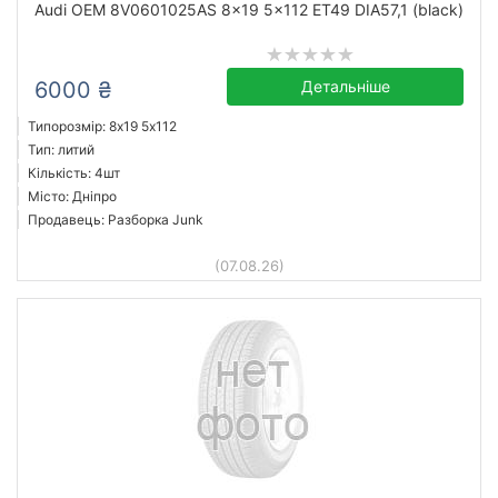
Audi OEM 8V0601025AS 8x19 5x112 ET49 DIA57,1 (black)
від
до
6000 ₴
Детальніше
Audi OEM
Типорозмір: 8x19 5х112
Тип: литий
Усі бренди
Кількість: 4шт
Тип
Місто: Дніпро
Продавець: Разборка Junk
(07.08.26)
Скинути
Підібрати