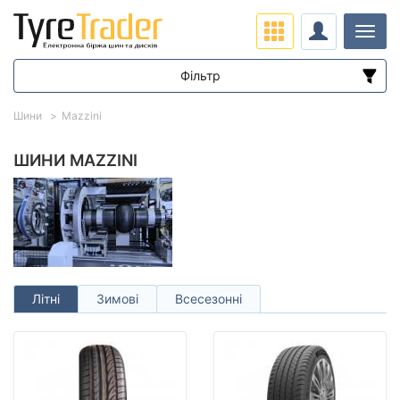
Навіг
Фільтр
Діапазон цін
Шини
Mazzini
від
до
ШИНИ MAZZINI
Підбір за параметрами
Літні
Зимові
Всесезонні
Сезон