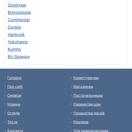
Goodyear
Bridgestone
Continental
Dunlop
Hankook
Yokohama
Kumho
Всі бренди
Головна
Користувачам
Про сайт
Магазинам
Сервіси
Постачальникам
Новини
Параметри шин
Огляди
Параметри дисків
Тести
Реклама
Контакти
Для правовласників