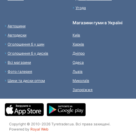
Угода
Магазини гуми в Україні
Автошини
Автодиски
Київ
Оголошення б у шин
Харків
Оголошення б у дисків
Дніпро
Всі магазини
Одеса
Фото галерея
Львів
Шини та диски оптом
Миколаїв
Запоріжжя
Copyright © 2010-2026 Tyretrader.ua. Всі права захищені.
Powered by
Royal Web