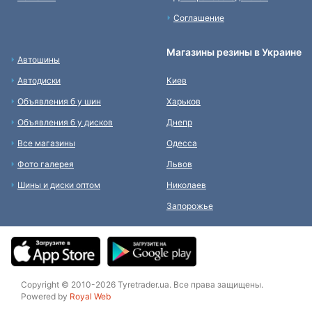
Соглашение
Магазины резины в Украине
Автошины
Автодиски
Киев
Объявления б у шин
Харьков
Объявления б у дисков
Днепр
Все магазины
Одесса
Фото галерея
Львов
Шины и диски оптом
Николаев
Запорожье
Copyright © 2010-2026 Tyretrader.ua. Все права защищены.
Powered by
Royal Web