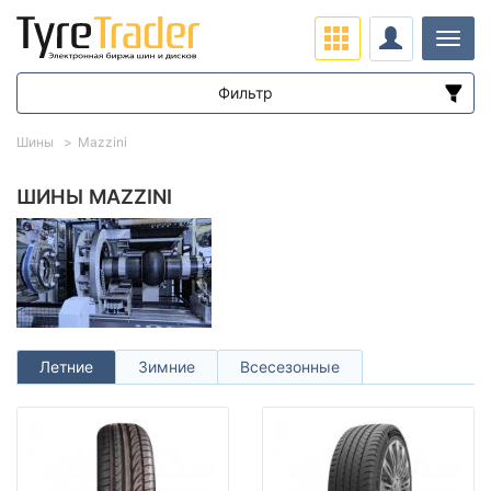
Нави
Фильтр
Диапазон цен
Шины
Mazzini
от
до
ШИНЫ MAZZINI
Подбор по параметрам
Летние
Зимние
Всесезонные
Сезон