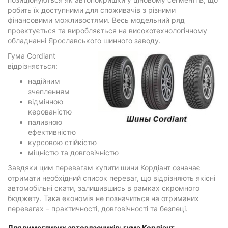
робить їх доступними для споживачів з різними
фінансовими можливостями. Весь модельний ряд
проектується та виробляється на високотехнологічному
обладнанні Ярославського шинного заводу.
Гума Cordiant
відрізняється:
надійним
зчепленням
відмінною
керованістю
паливною
ефективністю
курсовою стійкістю
міцністю та довговічністю
Завдяки цим перевагам купити шини Кордіант означає
отримати необхідний список переваг, що відрізняють якісні
автомобільні скати, залишившись в рамках скромного
бюджету. Така економія не позначиться на отриманих
перевагах – практичності, довговічності та безпеці.
Для вимогливих автовласників: гума Кордіант