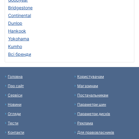
Bridgestone
Continental
Dunlop
Hankook
Yokohama
Kumho
Всі бренди
Головна
Користувачам
Про сайт
Магазинам
Сервіси
Постачальникам
Новини
Параметри шин
Огляди
Параметри дисків
Тести
Реклама
Контакти
Для правовласників