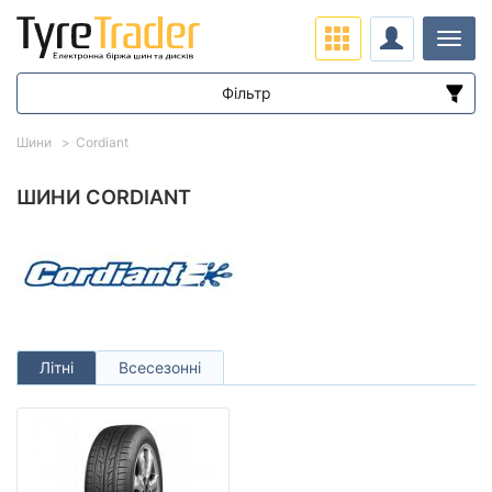
Навіг
Фільтр
Діапазон цін
Шини
Cordiant
від
до
ШИНИ CORDIANT
Підбір за параметрами
Літні
Всесезонні
Сезон