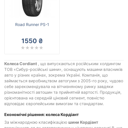
Cordiant
Всі бренди
Тип транспортного засобу
Road Runner PS-1
Посилена шина
1550 ₴
Скинути
Підібрати
Колеса Cordiant
, що випускаються російським холдингом
ТОВ «Сибур-російські шини», оснащують машини власників
авто у різних країнах, зокрема Україні. Компанія, що
займається виробництвом автогуми з 2005-го року, чудово
себе зарекомендувала на вітчизняному ринку завдяки
різноманітності автошин та прийнятній вартості. Продукція,
орієнтована на середній ціновий сегмент, повністю
відповідає європейським вимогам та стандартам.
Економічні рішення: колеса Кордіант
За міжнародною класифікацією
шини Кордіант
позиціонуються як автопокришки у ціновому сегменті B, що