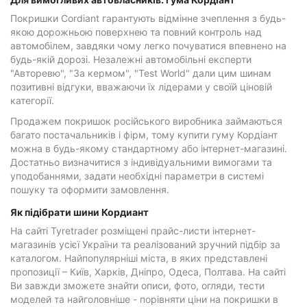
Покришки Cordiant гарантують відмінне зчеплення з будь-
якою дорожньою поверхнею та повний контроль над
автомобілем, завдяки чому легко почуватися впевнено на
будь-якій дорозі. Незалежні автомобільні експерти
"Авторевю", "За кермом", "Test World" дали цим шинам
позитивні відгуки, вважаючи їх лідерами у своїй ціновій
категорії.
Продажем покришок російського виробника займаються
багато постачальників і фірм, тому купити гуму Кордіант
можна в будь-якому стандартному або інтернет-магазині.
Достатньо визначитися з індивідуальними вимогами та
уподобаннями, задати необхідні параметри в системі
пошуку та оформити замовлення.
Як підібрати шини Кордиант
На сайті Tyretrader розміщені прайс-листи інтернет-
магазинів усієї України та реалізований зручний підбір за
каталогом. Найпопулярніші міста, в яких представлені
пропозиції – Київ, Харків, Дніпро, Одеса, Полтава. На сайті
Ви завжди зможете знайти описи, фото, огляди, тести
моделей та найголовніше - порівняти ціни на покришки в